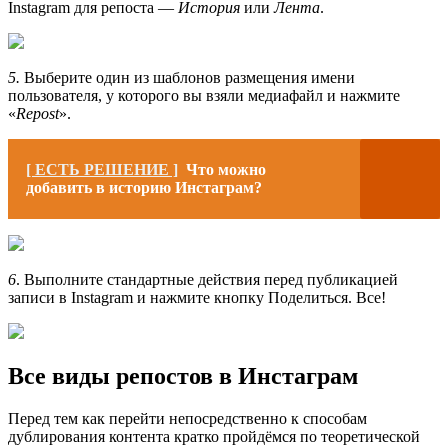
Instagram для репоста —
История
или
Лента
.
5.
Выберите один из шаблонов размещения имени
пользователя, у которого вы взяли медиафайл и нажмите
«
Repost
».
[ ЕСТЬ РЕШЕНИЕ ]
Что можно
добавить в историю Инстаграм?
6
. Выполните стандартные действия перед публикацией
записи в Instagram и нажмите кнопку Поделиться. Все!
Все виды репостов в Инстаграм
Перед тем как перейти непосредственно к способам
дублирования контента кратко пройдёмся по теоретической