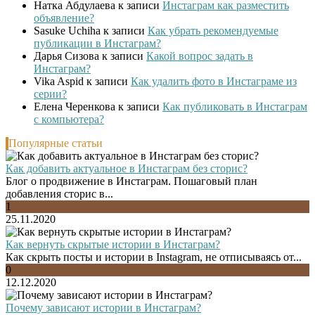
Натка Абдулаева
к записи
Инстаграм как разместить
объявление?
Sasuke Uchiha
к записи
Как убрать рекомендуемые
публикации в Инстаграм?
Дарья Сизова
к записи
Какой вопрос задать в
Инстаграм?
Vika Aspid
к записи
Как удалить фото в Инстаграме из
серии?
Елена Черенкова
к записи
Как публиковать в Инстаграм
с компьютера?
Популярные статьи
Как добавить актуальное в Инстаграм без сторис?
Блог о продвижение в Инстаграм. Пошаговый план
добавления сторис в...
1
25.11.2020
Как вернуть скрытые истории в Инстаграм?
Как скрыть посты и истории в Instagram, не отписываясь от...
0
12.12.2020
Почему зависают истории в Инстаграм?