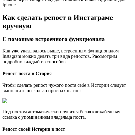
Iphone.
Как сделать репост в Инстаграме
вручную
C помощью встроенного функционала
Как уже указывалось выше, встроенным функционалом
Instagram можно делать три вида репостов. Рассмотрим
подробно каждый из способов.
Репост поста в Сторис
Чтобы сделать репост чужого поста себе в Истории следует
выполнить несколько простых шагов:
Под постом автоматически появится белая кликабельная
ссылка с упоминанием владельца поста.
Репост своей Истории в пост