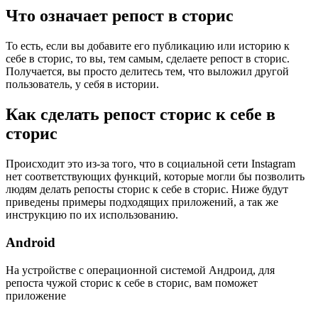
Что означает репост в сторис
То есть, если вы добавите его публикацию или историю к
себе в сторис, то вы, тем самым, сделаете репост в сторис.
Получается, вы просто делитесь тем, что выложил другой
пользователь, у себя в истории.
Как сделать репост сторис к себе в
сторис
Происходит это из-за того, что в социальной сети Instagram
нет соответствующих функций, которые могли бы позволить
людям делать репосты сторис к себе в сторис. Ниже будут
приведены примеры подходящих приложений, а так же
инструкцию по их использованию.
Android
На устройстве с операционной системой Андроид, для
репоста чужой сторис к себе в сторис, вам поможет
приложение