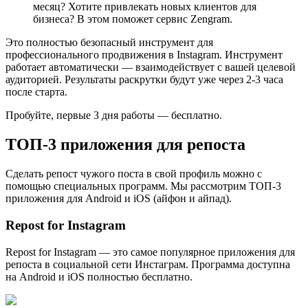
месяц? Хотите привлекать новых клиентов для
бизнеса? В этом поможет сервис Zengram.
Это полностью безопасный инструмент для
профессионального продвижения в Instagram. Инструмент
работает автоматически — взаимодействует с вашей целевой
аудиторией. Результаты раскрутки будут уже через 2-3 часа
после старта.
Пробуйте, первые 3 дня работы — бесплатно.
ТОП-3 приложения для репоста
Сделать репост чужого поста в свой профиль можно с
помощью специальных программ. Мы рассмотрим ТОП-3
приложения для Android и iOS (айфон и айпад).
Repost for Instagram
Repost for Instagram — это самое популярное приложения для
репоста в социальной сети Инстаграм. Программа доступна
на Android и iOS полностью бесплатно.