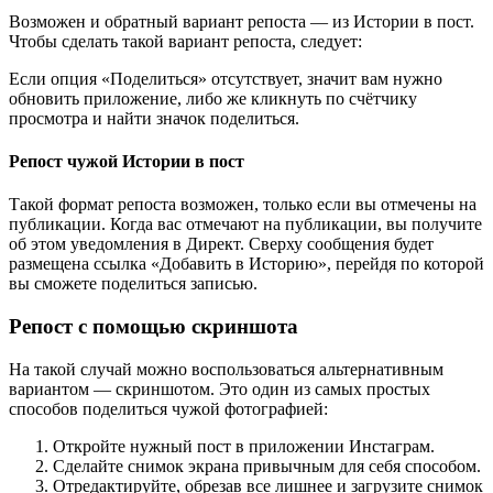
Возможен и обратный вариант репоста — из Истории в пост.
Чтобы сделать такой вариант репоста, следует:
Если опция «Поделиться» отсутствует, значит вам нужно
обновить приложение, либо же кликнуть по счётчику
просмотра и найти значок поделиться.
Репост чужой Истории в пост
Такой формат репоста возможен, только если вы отмечены на
публикации. Когда вас отмечают на публикации, вы получите
об этом уведомления в Директ. Сверху сообщения будет
размещена ссылка «Добавить в Историю», перейдя по которой
вы сможете поделиться записью.
Репост с помощью скриншота
На такой случай можно воспользоваться альтернативным
вариантом — скриншотом. Это один из самых простых
способов поделиться чужой фотографией:
Откройте нужный пост в приложении Инстаграм.
Сделайте снимок экрана привычным для себя способом.
Отредактируйте, обрезав все лишнее и загрузите снимок