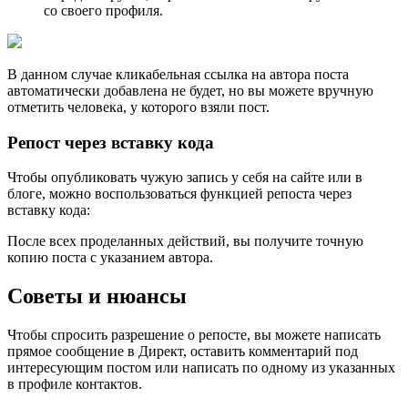
со своего профиля.
В данном случае кликабельная ссылка на автора поста
автоматически добавлена не будет, но вы можете вручную
отметить человека, у которого взяли пост.
Репост через вставку кода
Чтобы опубликовать чужую запись у себя на сайте или в
блоге, можно воспользоваться функцией репоста через
вставку кода:
После всех проделанных действий, вы получите точную
копию поста с указанием автора.
Советы и нюансы
Чтобы спросить разрешение о репосте, вы можете написать
прямое сообщение в Директ, оставить комментарий под
интересующим постом или написать по одному из указанных
в профиле контактов.