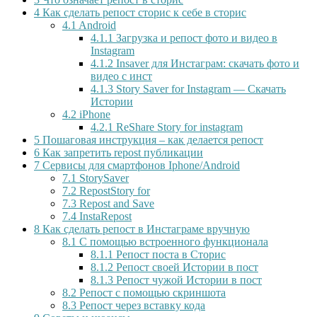
4
Как сделать репост сторис к себе в сторис
4.1
Android
4.1.1
Загрузка и репост фото и видео в
Instagram
4.1.2
Insaver для Инстаграм: скачать фото и
видео с инст
4.1.3
Story Saver for Instagram — Скачать
Истории
4.2
iPhone
4.2.1
ReShare Story for instagram
5
Пошаговая инструкция – как делается репост
6
Как запретить repost публикации
7
Сервисы для смартфонов Iphone/Android
7.1
StorySaver
7.2
RepostStory for
7.3
Repost and Save
7.4
InstaRepost
8
Как сделать репост в Инстаграме вручную
8.1
C помощью встроенного функционала
8.1.1
Репост поста в Сторис
8.1.2
Репост своей Истории в пост
8.1.3
Репост чужой Истории в пост
8.2
Репост с помощью скриншота
8.3
Репост через вставку кода