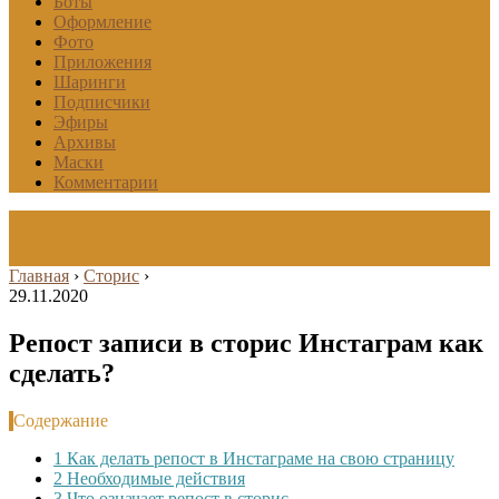
Боты
Оформление
Фото
Приложения
Шаринги
Подписчики
Эфиры
Архивы
Маски
Комментарии
Главная
›
Сторис
›
29.11.2020
Репост записи в сторис Инстаграм как
сделать?
Содержание
1
Как делать репост в Инстаграме на свою страницу
2
Необходимые действия
3
Что означает репост в сторис