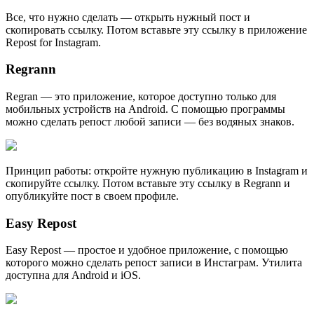
Все, что нужно сделать — открыть нужный пост и
скопировать ссылку. Потом вставьте эту ссылку в приложение
Repost for Instagram.
Regrann
Regran — это приложение, которое доступно только для
мобильных устройств на Android. С помощью программы
можно сделать репост любой записи — без водяных знаков.
Принцип работы: откройте нужную публикацию в Instagram и
скопируйте ссылку. Потом вставьте эту ссылку в Regrann и
опубликуйте пост в своем профиле.
Easy Repost
Easy Repost — простое и удобное приложение, с помощью
которого можно сделать репост записи в Инстаграм. Утилита
доступна для Android и iOS.