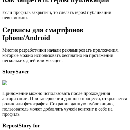
Если профиль закрытый, то сделать repost публикации
невозможно.
Сервисы для смартфонов
Iphone/Android
Многие разработчики начали рекламировать приложения,
которые можно использовать бесплатно на протяжении
нескольких дней или месяцев.
StorySaver
Приложение можно использовать после прохождения
авторизации. При завершении данного процесса, открывается
ролик или фотография. Сохранив данную публикацию,
пользователь может добавлять чужой контент к себе на
профиль.
RepostStory for