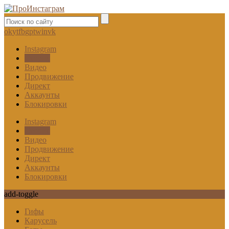
ok
yt
fb
gp
tw
in
vk
Instagram
Сторис
Видео
Продвижение
Директ
Аккаунты
Блокировки
Instagram
Сторис
Видео
Продвижение
Директ
Аккаунты
Блокировки
add-toggle
Гифы
Карусель