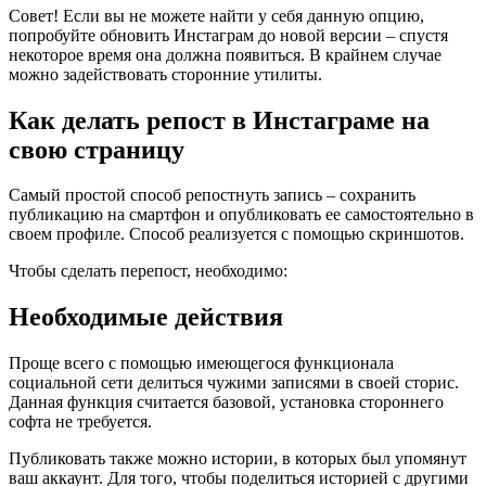
Совет! Если вы не можете найти у себя данную опцию,
попробуйте обновить Инстаграм до новой версии – спустя
некоторое время она должна появиться. В крайнем случае
можно задействовать сторонние утилиты.
Как делать репост в Инстаграме на
свою страницу
Самый простой способ репостнуть запись – сохранить
публикацию на смартфон и опубликовать ее самостоятельно в
своем профиле. Способ реализуется с помощью скриншотов.
Чтобы сделать перепост, необходимо:
Необходимые действия
Проще всего с помощью имеющегося функционала
социальной сети делиться чужими записями в своей сторис.
Данная функция считается базовой, установка стороннего
софта не требуется.
Публиковать также можно истории, в которых был упомянут
ваш аккаунт. Для того, чтобы поделиться историей с другими