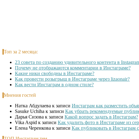
Топ за 2 месяца:
23 совета по созданию удивительного контента в Instagra
Почему не отображаются комментарии в Инстаграме?
Какие ники свободны в Инстаграме?
Как провести розыгрыш в Инстаграме через lizaonair?
Как вести Инстаграм в одном стиле?
Мнения гостей
Натка Абдулаева
к записи
Инстаграм как разместить объ
Sasuke Uchiha
к записи
Как убрать рекомендуемые публи
Дарья Сизова
к записи
Какой вопрос задать в Инстаграм?
Vika Aspid
к записи
Как удалить фото в Инстаграме из се
Елена Черенкова
к записи
Как публиковать в Инстаграм 
ТОП Инстаграм тем