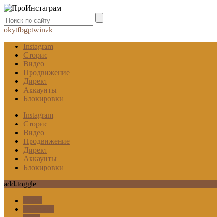
ok
yt
fb
gp
tw
in
vk
Instagram
Сторис
Видео
Продвижение
Директ
Аккаунты
Блокировки
Instagram
Сторис
Видео
Продвижение
Директ
Аккаунты
Блокировки
add-toggle
Гифы
Карусель