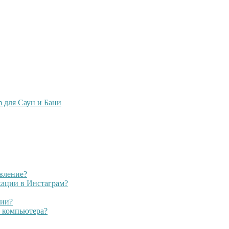
m для Саун и Бани
явление?
кации в Инстаграм?
рии?
с компьютера?