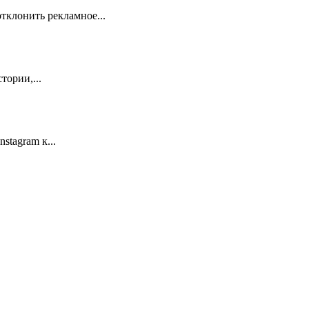
тклонить рекламное...
ории,...
stagram к...