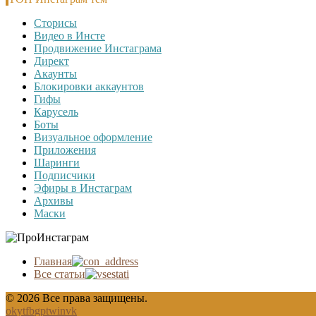
Сторисы
Видео в Инсте
Продвижение Инстаграма
Директ
Акаунты
Блокировки аккаунтов
Гифы
Карусель
Боты
Визуальное оформление
Приложения
Шаринги
Подписчики
Эфиры в Инстаграм
Архивы
Маски
Главная
Все статьи
© 2026 Все права защищены.
ok
yt
fb
gp
tw
in
vk