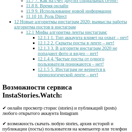
11.7
7. Как на счет других социальных сетей?
11.8
8. Время онлайн
11.9
9. Использование новой информации
11.10
10. Роль Direct
12
Новые алгоритмы инстаграм 2020: вымыслы работы
алгоритма постов в инстаграм
12.1
Мифы алгоритма ленты инстаграм:
12.1.1
1. Тип аккаунта влияет на охват – нет!
12.1.2
2. Скрыты посты в ленте – нет!
12.1.3
3. В алгоритм инстаграм 2020 не
попадают фото и видео – нет!
12.1.4
4. Частые посты от одного
пользователя понижаются – нет!
12.1.5
5. Инстаграм не вернется к
хронологической ленте – нет!
Возможности сервиса
InstaStories.Watch:
✔ онлайн просмотр сторис (stories) и публикаций (posts)
любого открытого аккаунта Instagram
✔ возможность скачать любую stories, архив историй и
публикации (посты) пользователя на компьютер или телефон