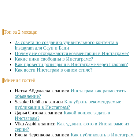
Топ за 2 месяца:
23 совета по созданию удивительного контента в
Instagram для Саун и Бани
Почему не отображаются комментарии в Инстаграме?
Какие ники свободны в Инстаграме?
Как провести розыгрыш в Инстаграме через lizaonair?
Как вести Инстаграм в одном стиле?
Мнения гостей
Натка Абдулаева
к записи
Инстаграм как разместить
объявление?
Sasuke Uchiha
к записи
Как убрать рекомендуемые
публикации в Инстаграм?
Дарья Сизова
к записи
Какой вопрос задать в
Инстаграм?
Vika Aspid
к записи
Как удалить фото в Инстаграме из
серии?
Елена Черенкова
к записи
Как публиковать в Инстаграм