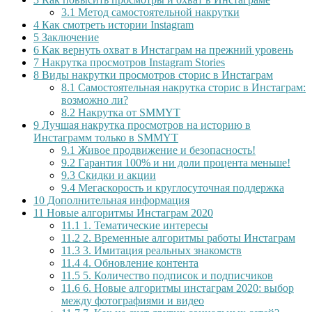
3.1
Метод самостоятельной накрутки
4
Как смотреть истории Instagram
5
Заключение
6
Как вернуть охват в Инстаграм на прежний уровень
7
Накрутка просмотров Instagram Stories
8
Виды накрутки просмотров сторис в Инстаграм
8.1
Самостоятельная накрутка сторис в Инстаграм:
возможно ли?
8.2
Накрутка от SMMYT
9
Лучшая накрутка просмотров на историю в
Инстаграмм только в SMMYT
9.1
Живое продвижение и безопасность!
9.2
Гарантия 100% и ни доли процента меньше!
9.3
Скидки и акции
9.4
Мегаскорость и круглосуточная поддержка
10
Дополнительная информация
11
Новые алгоритмы Инстаграм 2020
11.1
1. Тематические интересы
11.2
2. Временные алгоритмы работы Инстаграм
11.3
3. Имитация реальных знакомств
11.4
4. Обновление контента
11.5
5. Количество подписок и подписчиков
11.6
6. Новые алгоритмы инстаграм 2020: выбор
между фотографиями и видео