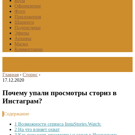
Боты
Оформление
Фото
Приложения
Шаринги
Подписчики
Эфиры
Архивы
Маски
Комментарии
Главная
›
Сторис
›
17.12.2020
Почему упали просмотры сториз в
Инстаграм?
Содержание
1
Возможности сервиса InstaStories.Watch:
2
На что влияет охват
3
Как повысить просмотры и охват в Инстаграме