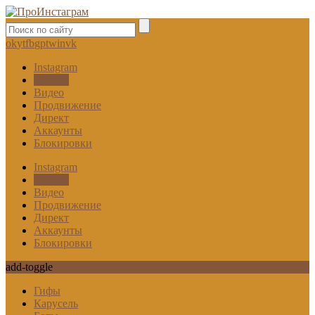
ok
yt
fb
gp
tw
in
vk
Instagram
Сторис
Видео
Продвижение
Директ
Аккаунты
Блокировки
Instagram
Сторис
Видео
Продвижение
Директ
Аккаунты
Блокировки
add-toggle
Гифы
Карусель