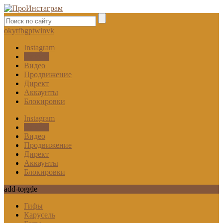
ok
yt
fb
gp
tw
in
vk
Instagram
Сторис
Видео
Продвижение
Директ
Аккаунты
Блокировки
Instagram
Сторис
Видео
Продвижение
Директ
Аккаунты
Блокировки
add-toggle
Гифы
Карусель