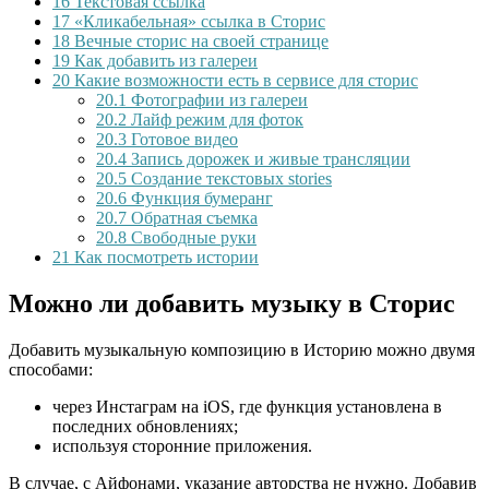
16
Текстовая ссылка
17
«Кликабельная» ссылка в Сторис
18
Вечные сторис на своей странице
19
Как добавить из галереи
20
Какие возможности есть в сервисе для сторис
20.1
Фотографии из галереи
20.2
Лайф режим для фоток
20.3
Готовое видео
20.4
Запись дорожек и живые трансляции
20.5
Создание текстовых stories
20.6
Функция бумеранг
20.7
Обратная съемка
20.8
Свободные руки
21
Как посмотреть истории
Можно ли добавить музыку в Сторис
Добавить музыкальную композицию в Историю можно двумя
способами:
через Инстаграм на iOS, где функция установлена в
последних обновлениях;
используя сторонние приложения.
В случае, с Айфонами, указание авторства не нужно. Добавив