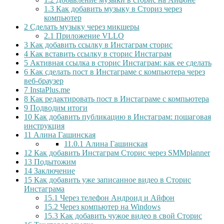
1.3
Как добавить музыку в Сториз через
компьютер
2
Сделать музыку через микшеры
2.1
Приложение VLLO
3
Как добавить ссылку в Инстаграм сторис
4
Как вставить ссылку в сторис Инстаграм
5
Активная ссылка в сторис Инстаграм: как ее сделать
6
Как сделать пост в Инстаграме с компьютера через
веб-браузер
7
InstaPlus.me
8
Как редактировать пост в Инстаграме с компьютера
9
Подводим итоги
10
Как добавить публикацию в Инстаграм: пошаговая
инструкция
11
Алина Гашинская
11.0.1
Алина Гашинская
12
Как добавить Инстаграм Сторис через SMMplanner
13
Подытожим
14
Заключение
15
Как добавить уже записанное видео в Сторис
Инстаграма
15.1
Через телефон Андроид и Айфон
15.2
Через компьютер на Windows
15.3
Как добавить чужое видео в свой Сторис