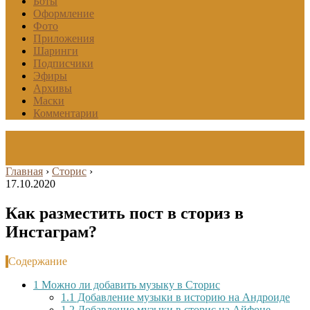
Боты
Оформление
Фото
Приложения
Шаринги
Подписчики
Эфиры
Архивы
Маски
Комментарии
Главная
›
Сторис
›
17.10.2020
Как разместить пост в сториз в
Инстаграм?
Содержание
1
Можно ли добавить музыку в Сторис
1.1
Добавление музыки в историю на Андроиде
1.2
Добавление музыки в сторис на Айфоне