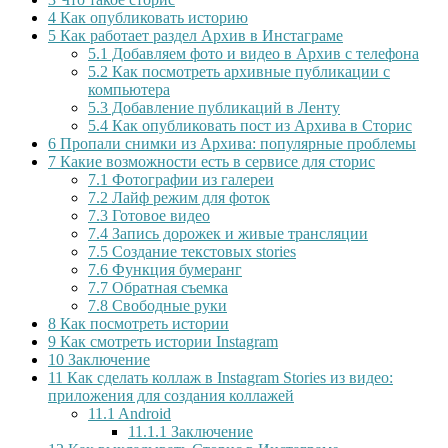
4
Как опубликовать историю
5
Как работает раздел Архив в Инстаграме
5.1
Добавляем фото и видео в Архив с телефона
5.2
Как посмотреть архивные публикации с
компьютера
5.3
Добавление публикаций в Ленту
5.4
Как опубликовать пост из Архива в Сторис
6
Пропали снимки из Архива: популярные проблемы
7
Какие возможности есть в сервисе для сторис
7.1
Фотографии из галереи
7.2
Лайф режим для фоток
7.3
Готовое видео
7.4
Запись дорожек и живые трансляции
7.5
Создание текстовых stories
7.6
Функция бумеранг
7.7
Обратная съемка
7.8
Свободные руки
8
Как посмотреть истории
9
Как смотреть истории Instagram
10
Заключение
11
Как сделать коллаж в Instagram Stories из видео:
приложения для создания коллажей
11.1
Android
11.1.1
Заключение