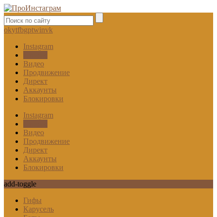
ok
yt
fb
gp
tw
in
vk
Instagram
Сторис
Видео
Продвижение
Директ
Аккаунты
Блокировки
Instagram
Сторис
Видео
Продвижение
Директ
Аккаунты
Блокировки
add-toggle
Гифы
Карусель