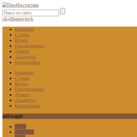
ok
yt
fb
gp
tw
in
vk
Instagram
Сторис
Видео
Продвижение
Директ
Аккаунты
Блокировки
Instagram
Сторис
Видео
Продвижение
Директ
Аккаунты
Блокировки
add-toggle
Гифы
Карусель