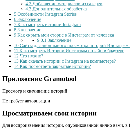
4.2
Добавление материалов из галереи
4.3
Дополнительная обработка
5
Особенности Instagram Stories
6
Заключение
7
Как смотреть истории Instagram
8
Заключение
9
Как скрыть мои сторис в Инстаграм от человека
9.0.1
Заключение
10
Сайты для анонимного просмотра историй Инстаграм
11
Как смотреть Истории Инстаграм онлайн в браузере
12
Что нужно?
13
Как скачать истории с Instagram на компьютере?
14
Как посмотреть закрытые истории?
Приложение Gramotool
Просмотр и скачивание историй
Не требует авторизации
Просматриваем свои истории
Для воспроизведения истории, опубликованной лично вами, в I