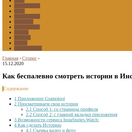
Боты
Оформление
Фото
Приложения
Шаринги
Подписчики
Эфиры
Архивы
Маски
Комментарии
Главная
›
Сторис
›
15.12.2020
Как беспалевно смотреть истории в Ин
Содержание
1
Приложение Gramotool
2
Просматриваем свои истории
2.1
Способ 1: со страницы профиля
2.2
Способ 2: с главной вкладки приложения
3
Возможности сервиса InstaStories.Watch:
4
Как сделать Историю
4.1
Съемка видео и фото