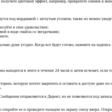
и получите цветовой эффект, например, превратите снимок в мо
утся под мордашкой с загнутым уголком, также их можно увидет
исуйте в свое удовольствие;
мой в виде смайла со звездочками;
нете.
лько душе угодно. Когда все будет готово, нажмите на надпись 
а находится в ленте в течение 24 часов и затем исчезает, если т
торию, которую хотите закрепить и оставить в доступе даже по 
.
ообщения отправляются в Директ, но не появляются под записью
 откройте ее и проведите пальцем по экрану снизу вверх. Откро