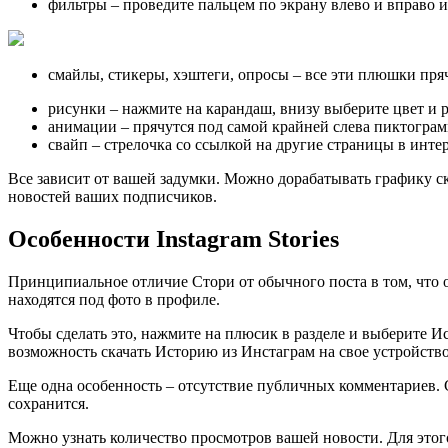
фильтры – проведите пальцем по экрану влево и вправо 
смайлы, стикеры, хэштеги, опросы – все эти плюшки пряч
рисунки – нажмите на карандаш, внизу выберите цвет и р
анимации – прячутся под самой крайней слева пиктограм
свайп – стрелочка со ссылкой на другие страницы в интер
Все зависит от вашей задумки. Можно дорабатывать графику ско
новостей ваших подписчиков.
Особенности Instagram Stories
Принципиальное отличие Стори от обычного поста в том, что он
находятся под фото в профиле.
Чтобы сделать это, нажмите на плюсик в разделе и выберите Ис
возможность скачать Историю из Инстаграм на свое устройство
Еще одна особенность – отсутствие публичных комментариев. С
сохранится.
Можно узнать количество просмотров вашей новости. Для этого