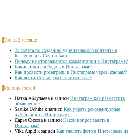
Топ за 2 месяца:
23 совета по созданию удивительного контента в
Instagram для Саун и Бани
Почему не отображаются комментарии в Инстаграме?
Какие ники свободны в Инстаграме?
Как провести розыгрыш в Инстаграме через lizaonair?
Как вести Инстаграм в одном стиле?
Мнения гостей
Натка Абдулаева
к записи
Инстаграм как разместить
объявление?
Sasuke Uchiha
к записи
Как убрать рекомендуемые
публикации в Инстаграм?
Дарья Сизова
к записи
Какой вопрос задать в
Инстаграм?
Vika Aspid
к записи
Как удалить фото в Инстаграме из