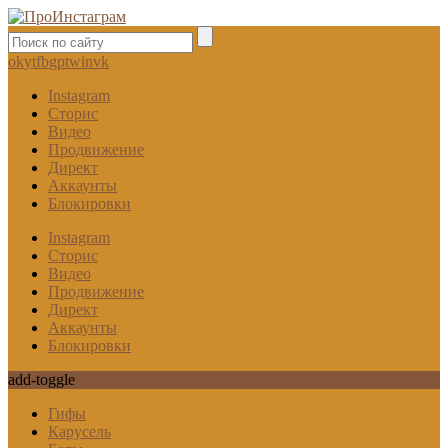
ok
yt
fb
gp
tw
in
vk
Instagram
Сторис
Видео
Продвижение
Директ
Аккаунты
Блокировки
Instagram
Сторис
Видео
Продвижение
Директ
Аккаунты
Блокировки
add-toggle
Гифы
Карусель