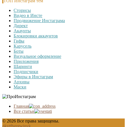
ТОП Инстаграм тем
Сторисы
Видео в Инсте
Продвижение Инстаграма
Директ
Акаунты
Блокировки аккаунтов
Гифы
Карусель
Боты
Визуальное оформление
Приложения
Шаринги
Подписчики
Эфиры в Инстаграм
Архивы
Маски
Главная
Все статьи
© 2026 Все права защищены.
ok
yt
fb
gp
tw
in
vk