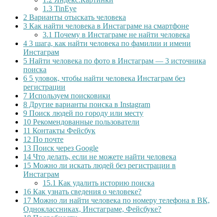
1.3
TinEye
2
Варианты отыскать человека
3
Как найти человека в Инстаграме на смартфоне
3.1
Почему в Инстаграме не найти человека
4
3 шага, как найти человека по фамилии и имени
Инстаграм
5
Найти человека по фото в Инстаграм — 3 источника
поиска
6
5 уловок, чтобы найти человека Инстаграм без
регистрации
7
Используем поисковики
8
Другие варианты поиска в Instagram
9
Поиск людей по городу или месту
10
Рекомендованные пользователи
11
Контакты Фейсбук
12
По почте
13
Поиск через Google
14
Что делать, если не можете найти человека
15
Можно ли искать людей без регистрации в
Инстаграм
15.1
Как удалить историю поиска
16
Как узнать сведения о человеке?
17
Можно ли найти человека по номеру телефона в ВК,
Одноклассниках, Инстаграме, Фейсбуке?