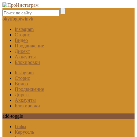
ok
yt
fb
gp
tw
in
vk
Instagram
Сторис
Видео
Продвижение
Директ
Аккаунты
Блокировки
Instagram
Сторис
Видео
Продвижение
Директ
Аккаунты
Блокировки
add-toggle
Гифы
Карусель