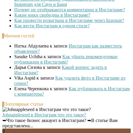
Instagram для Саун и Бани
Почему не отображаются комментарии в Инстаграме?
Какие ники свободны в Инстаграме?
Как провести розыгрыш в Инстаграме через lizaonair?
Как вести Инстаграм в одном стиле?
Мнения гостей
Натка Абдулаева
к записи
Инстаграм как разместить
объявление?
Sasuke Uchiha
к записи
Как убрать рекомендуемые
публикации в Инстаграм?
Дарья Сизова
к записи
Какой вопрос задать в
Инстаграм?
Vika Aspid
к записи
Как удалить фото в Инстаграме из
серии?
Елена Черенкова
к записи
Как публиковать в Инстаграм
с компьютера?
Популярные статьи
Johnappleseed в Инстаграм что это такое?
➥Что такое бизнес аккаунт в Инстаграм? ➥В статье Вам
представлена...
0