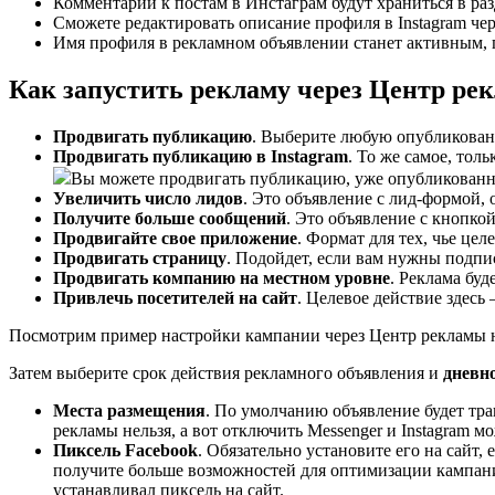
Комментарии к постам в Инстаграм будут храниться в ра
Сможете редактировать описание профиля в Instagram чер
Имя профиля в рекламном объявлении станет активным, п
Как запустить рекламу через Центр ре
Продвигать публикацию
. Выберите любую опубликованн
Продвигать публикацию в Instagram
. То же самое, тол
Вы можете продвигать публикацию, уже опубликованн
Увеличить число лидов
. Это объявление с лид-формой, 
Получите больше сообщений
. Это объявление с кнопко
Продвигайте свое приложение
. Формат для тех, чье цел
Продвигать страницу
. Подойдет, если вам нужны подпи
Продвигать компанию на местном уровне
. Реклама буд
Привлечь посетителей на сайт
. Целевое действие здесь 
Посмотрим пример настройки кампании через Центр рекламы н
Затем выберите срок действия рекламного объявления и
дневн
Места размещения
. По умолчанию объявление будет тра
рекламы нельзя, а вот отключить Messenger и Instagram м
Пиксель Facebook
. Обязательно установите его на сайт,
получите больше возможностей для оптимизации кампаний.
устанавливал пиксель на сайт.