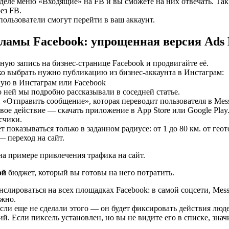
зделе меню «Входящие» на FB и вы сможете на них отвечать. Так
ез FB.
ользователи смогут перейти в ваш аккаунт.
кламы Facebook: упрощенная версия Ads
ую запись на бизнес-странице Facebook и продвигайте её.
ько выбрать нужно публикацию из бизнес-аккаунта в Инстаграм:
ую в Инстаграм или Facebook
о ней мы подробно рассказывали в соседней статье.
й «Отправить сообщение», которая переводит пользователя в Mess
евое действие — скачать приложение в App Store или Google Play
счики.
ет показываться только в заданном радиусе: от 1 до 80 км. от геот
— переход на сайт.
а примере привлечения трафика на сайт.
ой
бюджет, который вы готовы на него потратить.
нслироваться на всех площадках Facebook: в самой соцсети, Mes
ожно.
 если еще не сделали этого — он будет фиксировать действия люде
 Если пиксель установлен, но вы не видите его в списке, значи