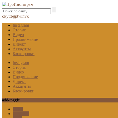
ok
yt
fb
gp
tw
in
vk
Instagram
Сторис
Видео
Продвижение
Директ
Аккаунты
Блокировки
Instagram
Сторис
Видео
Продвижение
Директ
Аккаунты
Блокировки
add-toggle
Гифы
Карусель