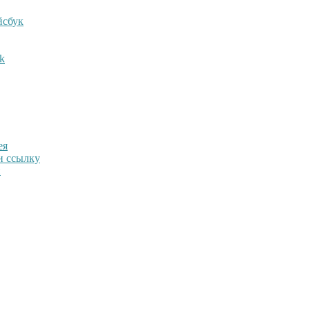
йсбук
k
ея
 и ссылку
и