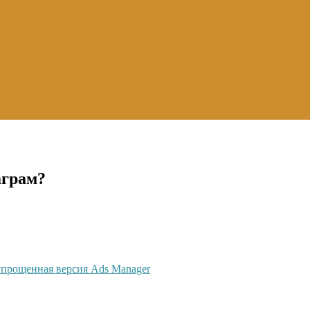
аграм?
упрощенная версия Ads Manager