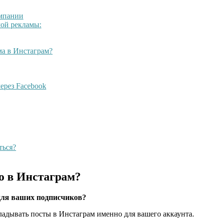
ампании
мой рекламы:
ма в Инстаграм?
ерез Facebook
ться?
о в Инстаграм?
 для ваших подписчиков?
адывать посты в Инстаграм именно для вашего аккаунта.