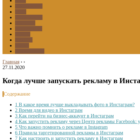
Боты
Оформление
Фото
Приложения
Шаринги
Подписчики
Эфиры
Архивы
Маски
Комментарии
Главная
›
›
27.11.2020
Когда лучше запускать рекламу в Инст
Содержание
1
В какое время лучше выкладывать фото в Инстаграм?
2
Время для видео в Инстаграм
3
Как перейти на бизнес-аккаунт в Инстаграм
4
Как запустить рекламу через Центр рекламы Facebook: 
5
Что важно помнить о рекламе в Instagram
6
Правила таргетированной рекламы в Инстаграм
7
Как настроить и запустить рекламу в Инстаграм