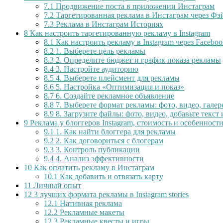
7.1
Продвижение поста в приложении Инстаграм
7.2
Таргетированная реклама в Инстаграм через Фэ
7.3
Реклама в Инстаграм Историях
8
Как настроить таргетированную рекламу в Instagram
8.1
Как настроить рекламу в Instagram через Faceboo
8.2
1. Выберете цель рекламы
8.3
2. Определите бюджет и график показа рекламы
8.4
3. Настройте аудиторию
8.5
4. Выберете плейсмент для рекламы
8.6
5. Настройка «Оптимизация и показ»
8.7
6. Создайте рекламное объявление
8.8
7. Выберете формат рекламы: фото, видео, галер
8.9
8. Загрузите файлы: фото, видео, добавьте текст
9
Реклама у блоггеров Instagram, стоимость и особенност
9.1
1. Как найти блоггера для рекламы
9.2
2. Как договориться с блогерам
9.3
3. Контроль публикации
9.4
4. Анализ эффективности
10
Как оплатить рекламу в Инстаграм
10.1
Как добавить и отвязать карту
11
Личный опыт
12
3 лучших формата рекламы в Instagram stories
12.1
Нативная реклама
12.2
Рекламные макеты
12.3
Рекламные квесты и игры