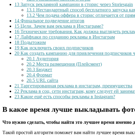
13
Запуск рекламной кампании в сторис через Storiesgain
13.1
Нестандартный способ бесплатного запуска к
13.2
Чем подача оффера в сторис отличается от пря
14
Финальное подведение итогов
15
Цели. Зачем вам реклама в Инстаграме?
16
Технические требования. Как должна выглядеть рекла
17
Лайфхаки по созданию рекламы в Инстаграм
18
Подытожим
19
Как исключить своих подписчиков
20
Как создать кампанию для привлечения подписчиков ч
20.1
Аудитория
20.2
Места размещения (Плейсмент)
20.3
Бюджет
20.4
Формат
20.5
URL сайта
21
Таргетированная реклама в инстаграм, преимущества
22
Реклама в соц. сети инстаграм, кому следует ей занима
23
Какие ещё есть способы рекламы в Instagram?
В какое время лучше выкладывать фот
Что нужно сделать, чтобы найти это лучшее время именно
Такой простой алгоритм поможет вам найти лучшее время выкл