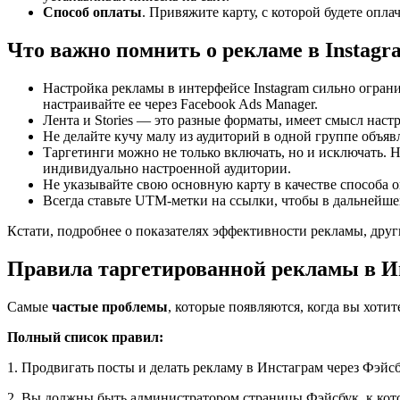
Способ оплаты
. Привяжите карту, с которой будете опла
Что важно помнить о рекламе в Instagr
Настройка рекламы в интерфейсе Instagram сильно огран
настраивайте ее через Facebook Ads Manager.
Лента и Stories — это разные форматы, имеет смысл нас
Не делайте кучу малу из аудиторий в одной группе объяв
Таргетинги можно не только включать, но и исключать.
индивидуально настроенной аудитории.
Не указывайте свою основную карту в качестве способа 
Всегда ставьте UTM-метки на ссылки, чтобы в дальнейше
Кстати, подробнее о показателях эффективности рекламы, друг
Правила таргетированной рекламы в И
Самые
частые проблемы
, которые появляются, когда вы хотит
Полный список правил:
1. Продвигать посты и делать рекламу в Инстаграм через Фэйсб
2. Вы должны быть администратором страницы Фэйсбук, к кото