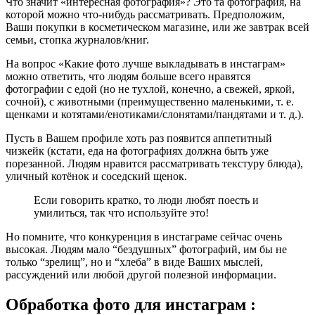
Что значит «интересная фотография»? Это та фотография, на
которой можно что-нибудь рассматривать. Предположим,
Ваши покупки в косметическом магазине, или же завтрак всей
семьи, стопка журналов/книг.
На вопрос «Какие фото лучше выкладывать в инстаграм»
можно ответить, что людям больше всего нравятся
фотографии с едой (но не тухлой, конечно, а свежей, яркой,
сочной), с животными (преимущественно маленькими, т. е.
щенками и котятами/енотиками/слонятами/пандятами и т. д.).
Пусть в Вашем профиле хоть раз появится аппетитный
чизкейк (кстати, еда на фотографиях должна быть уже
порезанной. Людям нравится рассматривать текстуру блюда),
уличный котёнок и соседский щенок.
Если говорить кратко, то люди любят поесть и
умилиться, так что используйте это!
Но помните, что конкуренция в инстаграме сейчас очень
высокая. Людям мало “бездушных” фотографий, им бы не
только “зрелищ”, но и “хлеба” в виде Ваших мыслей,
рассуждений или любой другой полезной информации.
Обработка фото для инстаграм :