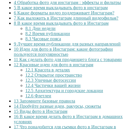
4
Обработка фото для инстаграм : эффекты и фильтры
5
В какое время выкладывать фото в инстаграм
6
Какие форматы видео поддерживает Инстаграм?
7
Как выложить в Инстаграм длинный видеофильм?
8
В какое время выкладывать фото в Инстаграм
8.1
Дни недели
8.2
Время публикации
8.3
Часовые пояса
9
Лучшее время публикации для разных направлений
10
Идеи для фото в Инстаграм: какие фотографии
пользуются популярностью
11
Как сделать фото для продающего блога с товарами
12
Красивые идеи для фото в инстаграм
12.1
Красота в деталях
12.2
Открытое пространство
12.3
Уличные фотосессии
12.4
Частички вашей жизни
12.5
Архитектура и городские локации
12.6
Флетлеи
13
Запомните базовые правила
14
Пробуйте разные идеи, ракурсы, сюжеты
15
Виды фото в Инстаграм
16
В какое время делать фото в Инстаграм в домашних
условиях
17
Что понадобится для съемки фото в Инстаграм в