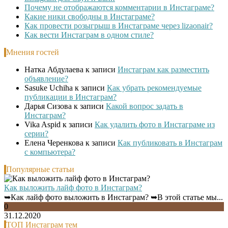
Почему не отображаются комментарии в Инстаграме?
Какие ники свободны в Инстаграме?
Как провести розыгрыш в Инстаграме через lizaonair?
Как вести Инстаграм в одном стиле?
Мнения гостей
Натка Абдулаева
к записи
Инстаграм как разместить
объявление?
Sasuke Uchiha
к записи
Как убрать рекомендуемые
публикации в Инстаграм?
Дарья Сизова
к записи
Какой вопрос задать в
Инстаграм?
Vika Aspid
к записи
Как удалить фото в Инстаграме из
серии?
Елена Черенкова
к записи
Как публиковать в Инстаграм
с компьютера?
Популярные статьи
Как выложить лайф фото в Инстаграм?
➥Как лайф фото выложить в Инстаграм? ➥В этой статье мы...
0
31.12.2020
ТОП Инстаграм тем