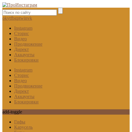
ok
yt
fb
gp
tw
in
vk
Instagram
Сторис
Видео
Продвижение
Директ
Аккаунты
Блокировки
Instagram
Сторис
Видео
Продвижение
Директ
Аккаунты
Блокировки
add-toggle
Гифы
Карусель