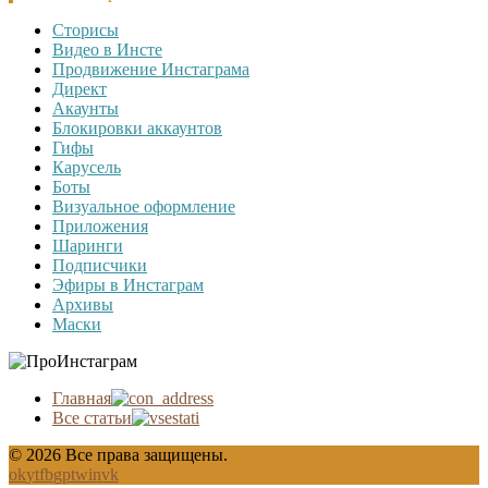
Сторисы
Видео в Инсте
Продвижение Инстаграма
Директ
Акаунты
Блокировки аккаунтов
Гифы
Карусель
Боты
Визуальное оформление
Приложения
Шаринги
Подписчики
Эфиры в Инстаграм
Архивы
Маски
Главная
Все статьи
© 2026 Все права защищены.
ok
yt
fb
gp
tw
in
vk