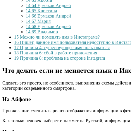
14.63
Акбота
14.64
Ермаков Андрей
14.65
Кристина
14.66
Ермаков Андрей
14.67
Мария
14.68
Ермаков Андрей
14.69
Владимир
15
Можно ли поменять имя в Инстаграме?
16
Пишет, данное имя пользователя недоступно в Инстаг
17
Причина 4: существующее имя пользователя
18
Причина 6: сбой в работе приложения
19
Причина 8: проблема на стороне Instagram
Что делать если не меняется язык в Ин
Сделать это просто, но особенность выполнения схемы действия
категории современного смартфона.
На Айфоне
При желании сменить вариант отображения информации в фото
Как только человек выберет и нажмет на Русский, информация 