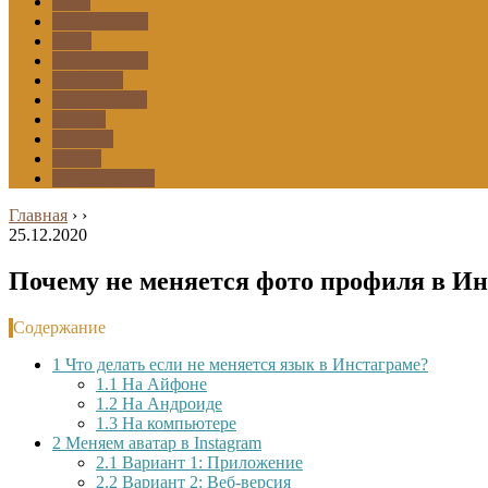
Боты
Оформление
Фото
Приложения
Шаринги
Подписчики
Эфиры
Архивы
Маски
Комментарии
Главная
›
›
25.12.2020
Почему не меняется фото профиля в Ин
Содержание
1
Что делать если не меняется язык в Инстаграме?
1.1
На Айфоне
1.2
На Андроиде
1.3
На компьютере
2
Меняем аватар в Instagram
2.1
Вариант 1: Приложение
2.2
Вариант 2: Веб-версия