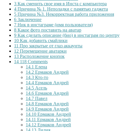
3
Как сменить свое имя в Инста с компьютера
4
Причина № 1. Неполадки с памятью гаджета
5
Причина №3. Некорректная работа приложения
6
Заключение
7
Ник в инстаграме (имя пользователя)
8
Какое фото поставить на аватар
9
Как сделать описание (био) в инстаграм по центру
10
Как добавить смайлики
11
Про закрытые от глаз аккаунты
12
Перемещение аватарки
13
Расположение кнопок
14
118 Comments
14.1
Елена
14.2
Ермаков Андрей
14.3
Кто-то
14.4
Ермаков Андрей
14.5
Асель
14.6
Ермаков Андрей
14.7
Павел
14.8
Ермаков Андрей
14.9
Ермаков Андрей
14.10
Ермаков Андрей
14.11
Ермаков Андрей
14.12
Ермаков Андрей
14.13
Лилия