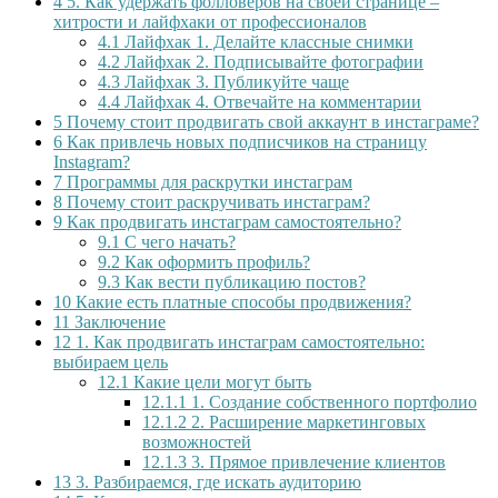
4
5. Как удержать фолловеров на своей странице –
хитрости и лайфхаки от профессионалов
4.1
Лайфхак 1. Делайте классные снимки
4.2
Лайфхак 2. Подписывайте фотографии
4.3
Лайфхак 3. Публикуйте чаще
4.4
Лайфхак 4. Отвечайте на комментарии
5
Почему стоит продвигать свой аккаунт в инстаграме?
6
Как привлечь новых подписчиков на страницу
Instagram?
7
Программы для раскрутки инстаграм
8
Почему стоит раскручивать инстаграм?
9
Как продвигать инстаграм самостоятельно?
9.1
С чего начать?
9.2
Как оформить профиль?
9.3
Как вести публикацию постов?
10
Какие есть платные способы продвижения?
11
Заключение
12
1. Как продвигать инстаграм самостоятельно:
выбираем цель
12.1
Какие цели могут быть
12.1.1
1. Создание собственного портфолио
12.1.2
2. Расширение маркетинговых
возможностей
12.1.3
3. Прямое привлечение клиентов
13
3. Разбираемся, где искать аудиторию