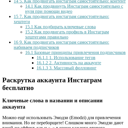
14
5. Как продвигать инстаграм самостоятельно: контент
14.1
Как продвинуть Инстаграм самостоятельно с
нуля при помощи видео
15
7. Как продвигать инстаграм самостоятельно:
хештеги
15.1
Как подбирать ключевые слова
15.2
Как продвигать профиль в Инстаграм
хештегами правильно
16
9. Как продвигать инстаграм самостоятельно:
набиваем подписчиков
16.1
Базовые принципы привлечения подписчиков
16.1.1
1. Использование тегов
16.1.2
2. Активность на аккаунте
16.1.3
3. Массовый фолловинг
Раскрутка аккаунта Инстаграм
бесплатно
Ключевые слова в названии и описании
аккаунта
Можно ещё использовать Эмодзи (Emodzi) для привлечения
внимания. Но не переборщите! Слишком много Эмодзи дают
такой же эффект, как и «. » в конце каждого второго