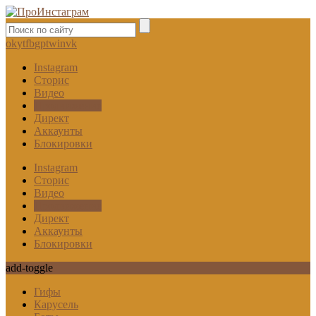
ok
yt
fb
gp
tw
in
vk
Instagram
Сторис
Видео
Продвижение
Директ
Аккаунты
Блокировки
Instagram
Сторис
Видео
Продвижение
Директ
Аккаунты
Блокировки
add-toggle
Гифы
Карусель