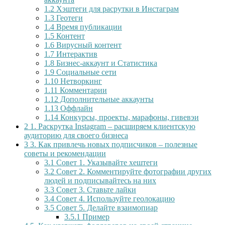
1.2
Хэштеги для расрутки в Инстаграм
1.3
Геотеги
1.4
Время публикации
1.5
Контент
1.6
Вирусный контент
1.7
Интерактив
1.8
Бизнес-аккаунт и Статистика
1.9
Социальные сети
1.10
Нетворкинг
1.11
Комментарии
1.12
Дополнительные аккаунты
1.13
Оффлайн
1.14
Конкурсы, проекты, марафоны, гивевэи
2
1. Раскрутка Instagram – расширяем клиентскую
аудиторию для своего бизнеса
3
3. Как привлечь новых подписчиков – полезные
советы и рекомендации
3.1
Совет 1. Указывайте хештеги
3.2
Совет 2. Комментируйте фотографии других
людей и подписывайтесь на них
3.3
Совет 3. Ставьте лайки
3.4
Совет 4. Используйте геолокацию
3.5
Совет 5. Делайте взаимопиар
3.5.1
Пример