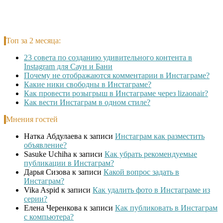
Топ за 2 месяца:
23 совета по созданию удивительного контента в
Instagram для Саун и Бани
Почему не отображаются комментарии в Инстаграме?
Какие ники свободны в Инстаграме?
Как провести розыгрыш в Инстаграме через lizaonair?
Как вести Инстаграм в одном стиле?
Мнения гостей
Натка Абдулаева
к записи
Инстаграм как разместить
объявление?
Sasuke Uchiha
к записи
Как убрать рекомендуемые
публикации в Инстаграм?
Дарья Сизова
к записи
Какой вопрос задать в
Инстаграм?
Vika Aspid
к записи
Как удалить фото в Инстаграме из
серии?
Елена Черенкова
к записи
Как публиковать в Инстаграм
с компьютера?