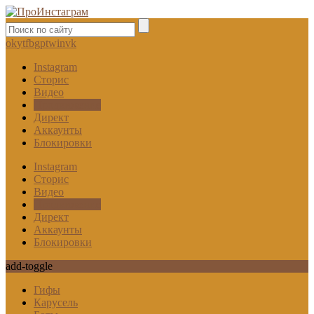
ok
yt
fb
gp
tw
in
vk
Instagram
Сторис
Видео
Продвижение
Директ
Аккаунты
Блокировки
Instagram
Сторис
Видео
Продвижение
Директ
Аккаунты
Блокировки
add-toggle
Гифы
Карусель