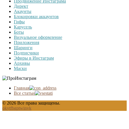
Продвижение Инстаграма
Директ
Акаунты
Блокировки аккаунтов
Гифы
Карусель
Боты
Визуальное оформление
Приложения
Шаринги
Подписчики
Эфиры в Инстаграм
Архивы
Маски
Главная
Все статьи
© 2026 Все права защищены.
ok
yt
fb
gp
tw
in
vk