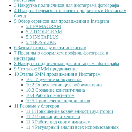
3
Накрутка подписчиков для инстаграма фотографа
4
Итак, разберемся: что значит продвигать в Инстаграм
бренд
5
Обзор сервисов для продвижения в Instagram
5.1
PAMAGRAM
5.2
TOOLIGRAM
5.3
INSTAPLUS
5.4
BOSSLIKE
6
Зачем фотографу вести инстаграм
7
Правильно оформляем профиль фотографа в
инстаграм
8
Накрутка подписчиков для инстаграма фотографа
9
Что такое SMM продвижение
10
Этапы SMM продвижения в Инстаграм
10.1
Изучение конкурентов
10.2
Определение целевой аудитории
10.3
Создание контент-плана
10.4
Работа с контентом
10.5
Привлечение подписчиков
11
Реклама у блогеров
11.1
Повышение вовлеченности аудитории
11.2
Геолокация и хештеги
11.3
Работа над своим имиджем
11.4
Регулярный анализ всех использованных