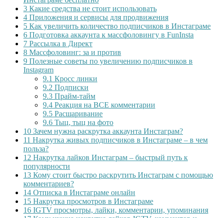
3
Какие средства не стоит использовать
4
Приложения и сервисы для продвижения
5
Как увеличить количество подписчиков в Инстаграме
6
Подготовка аккаунта к массфоловингу в FunInsta
7
Рассылка в Директ
8
Массфоловинг: за и против
9
Полезные советы по увеличению подписчиков в
Instagram
9.1
Кросс линки
9.2
Подписки
9.3
Прайм-тайм
9.4
Реакция на ВСЕ комментарии
9.5
Расшаривание
9.6
Тыц, тыц на фото
10
Зачем нужна раскрутка аккаунта Инстаграм?
11
Накрутка живых подписчиков в Инстаграме – в чем
польза?
12
Накрутка лайков Инстаграм – быстрый путь к
популярности
13
Кому стоит быстро раскрутить Инстаграм с помощью
комментариев?
14
Отписка в Инстаграме онлайн
15
Накрутка просмотров в Инстаграме
16
IGTV просмотры, лайки, комментарии, упоминания