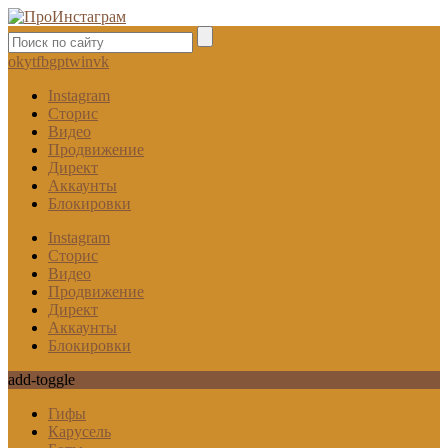
ok
yt
fb
gp
tw
in
vk
Instagram
Сторис
Видео
Продвижение
Директ
Аккаунты
Блокировки
Instagram
Сторис
Видео
Продвижение
Директ
Аккаунты
Блокировки
add-toggle
Гифы
Карусель