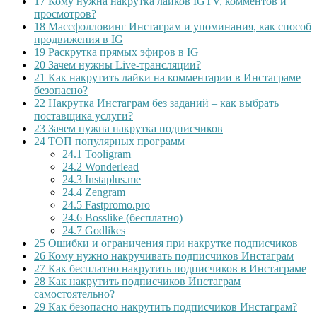
17
Кому нужна накрутка лайков IGTV, комментов и
просмотров?
18
Массфолловинг Инстаграм и упоминания, как способ
продвижения в IG
19
Раскрутка прямых эфиров в IG
20
Зачем нужны Live-трансляции?
21
Как накрутить лайки на комментарии в Инстаграме
безопасно?
22
Накрутка Инстаграм без заданий – как выбрать
поставщика услуги?
23
Зачем нужна накрутка подписчиков
24
ТОП популярных программ
24.1
Tooligram
24.2
Wonderlead
24.3
Instaplus.me
24.4
Zengram
24.5
Fastpromo.pro
24.6
Bosslike (бесплатно)
24.7
Godlikes
25
Ошибки и ограничения при накрутке подписчиков
26
Кому нужно накручивать подписчиков Инстаграм
27
Как бесплатно накрутить подписчиков в Инстаграме
28
Как накрутить подписчиков Инстаграм
самостоятельно?
29
Как безопасно накрутить подписчиков Инстаграм?