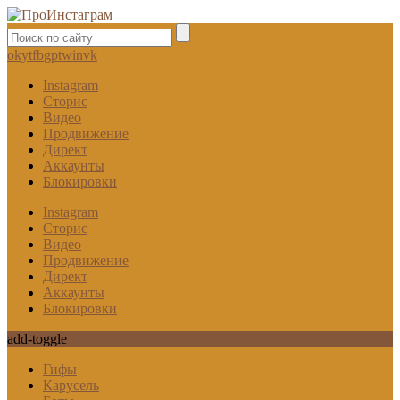
ok
yt
fb
gp
tw
in
vk
Instagram
Сторис
Видео
Продвижение
Директ
Аккаунты
Блокировки
Instagram
Сторис
Видео
Продвижение
Директ
Аккаунты
Блокировки
add-toggle
Гифы
Карусель