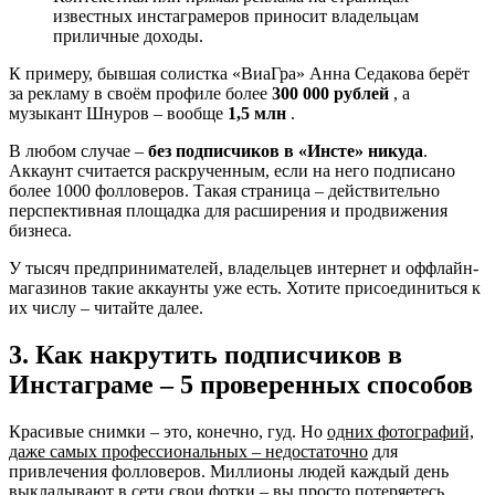
известных инстаграмеров приносит владельцам
приличные доходы.
К примеру, бывшая солистка «ВиаГра» Анна Седакова берёт
за рекламу в своём профиле более
300 000 рублей
, а
музыкант Шнуров – вообще
1,5 млн
.
В любом случае –
без подписчиков в «Инсте» никуда
.
Аккаунт считается раскрученным, если на него подписано
более 1000 фолловеров. Такая страница – действительно
перспективная площадка для расширения и продвижения
бизнеса.
У тысяч предпринимателей, владельцев интернет и оффлайн-
магазинов такие аккаунты уже есть. Хотите присоединиться к
их числу – читайте далее.
3. Как накрутить подписчиков в
Инстаграме – 5 проверенных способов
Красивые снимки – это, конечно, гуд. Но
одних фотографий,
даже самых профессиональных – недостаточно
для
привлечения фолловеров. Миллионы людей каждый день
выкладывают в сети свои фотки – вы просто потеряетесь