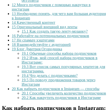
без ответа
12
Много подписчиков с помощью накрутки в
инстаграм
13
Необходимо понять, для чего вам большая аудитория
в Instagram
14
Качественный контент
15
Оригинальный внешний вид ленты
15.1
Как создать такую ленту-мозаику?
16
Работайте на потенциальных подписчиков
17
Не спамьте хэштегами
18
Взаимодействуйте с аудиторией
19
Блог Дмитрия Огородника
19.1
Обычные способы набора подписчиков
19.2
Итак, мой способ набора подписчиков в
Инстаграме:
19.3
Вот список самых популярных хештегов для
инстаграмма.
19.4
Что делать с подписчиками?
19.5
По поводу продвижения товаров через
Инстаграм
20
Как набрать подписчиков в Instagram — способы
20.1
Способы увеличить количество подписчиков
20.2
Как накрутить подписчиков в Инстаграме
Как набрать подписчиков в Instagram: