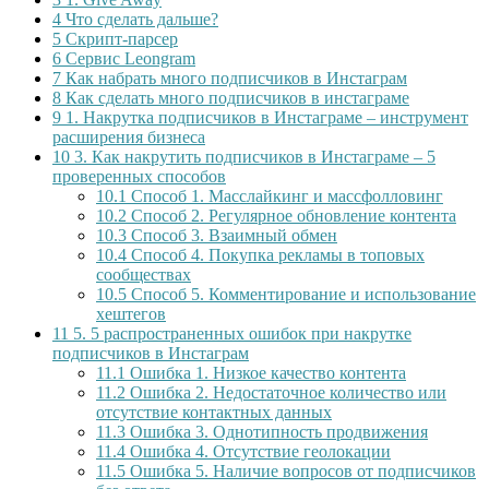
4
Что сделать дальше?
5
Скрипт-парсер
6
Сервис Leongram
7
Как набрать много подписчиков в Инстаграм
8
Как сделать много подписчиков в инстаграме
9
1. Накрутка подписчиков в Инстаграме – инструмент
расширения бизнеса
10
3. Как накрутить подписчиков в Инстаграме – 5
проверенных способов
10.1
Способ 1. Масслайкинг и массфолловинг
10.2
Способ 2. Регулярное обновление контента
10.3
Способ 3. Взаимный обмен
10.4
Способ 4. Покупка рекламы в топовых
сообществах
10.5
Способ 5. Комментирование и использование
хештегов
11
5. 5 распространенных ошибок при накрутке
подписчиков в Инстаграм
11.1
Ошибка 1. Низкое качество контента
11.2
Ошибка 2. Недостаточное количество или
отсутствие контактных данных
11.3
Ошибка 3. Однотипность продвижения
11.4
Ошибка 4. Отсутствие геолокации
11.5
Ошибка 5. Наличие вопросов от подписчиков