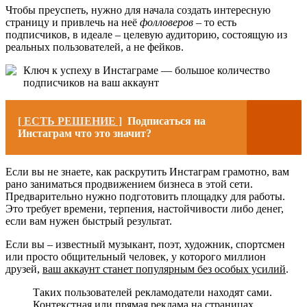
Чтобы преуспеть, нужно для начала создать интересную
страницу и привлечь на неё
фолловеров
– то есть
подписчиков, в идеале – целевую аудиторию, состоящую из
реальных пользователей, а не фейков.
Ключ к успеху в Инстаграме — большое количество
подписчиков на ваш аккаунт
[ ЕСТЬ РЕШЕНИЕ ]
Подписаться на
Инстаграм что это значит?
Если вы не знаете, как раскрутить Инстаграм грамотно, вам
рано заниматься продвижением бизнеса в этой сети.
Предварительно нужно подготовить площадку для работы.
Это требует времени, терпения, настойчивости либо денег,
если вам нужен быстрый результат.
Если вы – известный музыкант, поэт, художник, спортсмен
или просто общительный человек, у которого миллион
друзей,
ваш аккаунт станет популярным без особых усилий
.
Таких пользователей рекламодатели находят сами.
Контекстная или прямая реклама на страницах