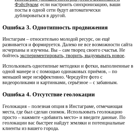
Фэйсбуком
: если настроить синхронизацию, ваши
посты в одной сети будут автоматически
дублироваться в другой.
Ошибка 3. Однотипность продвижения
Инстаграм – относительно молодой ресурс, он ещё
развивается и формируется. Далеко не все возможности сайта
исчерпаны и изучены. Вы – сам творец своего счастья. Не
бойтесь
экспериментировать, творить, выдумывать новое
.
Использовать однотипные методики и фотки, выполненные в
одной манере и с помощью одинаковых приёмов, – по
меньшей мере неэффективно. Чередуйте фото с
видеороликами и картинками, серьёзное – с забавным.
Ошибка 4. Отсутствие геолокации
Геолокация – полезная опция в Инстаграме, отмечающая
места, где был сделан снимок. Использовать геолокацию
просто – нажмите «добавить место» и введите данные. По
геолокации вас быстрее найдут земляки и потенциальные
клиенты из вашего города.