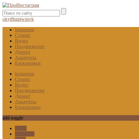
ok
yt
fb
gp
tw
in
vk
Instagram
Сторис
Видео
Продвижение
Директ
Аккаунты
Блокировки
Instagram
Сторис
Видео
Продвижение
Директ
Аккаунты
Блокировки
add-toggle
Гифы
Карусель