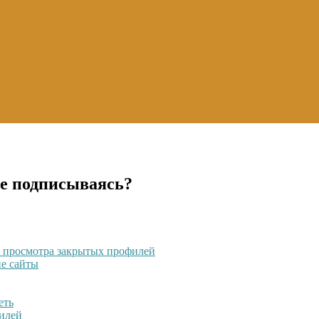
е подписываясь?
я просмотра закрытых профилей
ие сайты
еть
филей