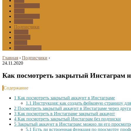
Боты
Оформление
Фото
Приложения
Шаринги
Подписчики
Эфиры
Архивы
Маски
Комментарии
Главная
›
Подписчики
›
24.11.2020
Как посмотреть закрытый Инстаграм н
Содержание
1
Как посмотреть закрытый аккаунт в Инстаграме
1.1
Инструкция: как создать фейковую страницу дл
2
Посмотреть закрытый аккаунт в Инстаграме через друг
3
Как посмотреть в Инстаграме закрытый аккаунт
4
Как посмотреть закрытый Инстаграм без подписки
5
Закрытый аккаунт в Инстаграм: можно ли его просмотр
5.1
Есть ли встроенная функция по просмотру про