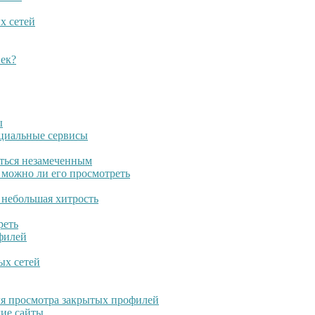
х сетей
век?
ы
оциальные сервисы
аться незамеченным
и можно ли его просмотреть
 небольшая хитрость
реть
филей
ых сетей
ля просмотра закрытых профилей
гие сайты