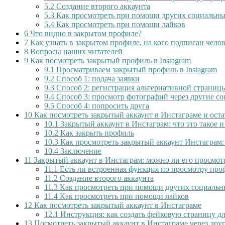
5.2
Создание второго аккаунта
5.3
Как просмотреть при помощи других социальны
5.4
Как просмотреть при помощи лайков
6
Что видно в закрытом профиле?
7
Как узнать в закрытом профиле, на кого подписан чело
8
Вопросы наших читателей
9
Как посмотреть закрытый профиль в Instagram
9.1
Просматриваем закрытый профиль в Instagram
9.2
Способ 1: подача заявки
9.3
Способ 2: регистрация альтернативной страниц
9.4
Способ 3: просмотр фотографий через другие с
9.5
Способ 4: попросить друга
10
Как посмотреть закрытый аккаунт в Инстаграме и ост
10.1
Закрытый аккаунт в Инстаграм: что это такое 
10.2
Как закрыть профиль
10.3
Как просмотреть закрытый аккаунт Инстаграм:
10.4
Заключение
11
Закрытый аккаунт в Инстаграм: можно ли его просмот
11.1
Есть ли встроенная функция по просмотру про
11.2
Создание второго аккаунта
11.3
Как просмотреть при помощи других социальн
11.4
Как просмотреть при помощи лайков
12
Как посмотреть закрытый аккаунт в Инстаграме
12.1
Инструкция: как создать фейковую страницу д
13
Посмотреть закрытый аккаунт в Инстаграме через дру