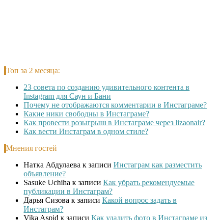
Топ за 2 месяца:
23 совета по созданию удивительного контента в
Instagram для Саун и Бани
Почему не отображаются комментарии в Инстаграме?
Какие ники свободны в Инстаграме?
Как провести розыгрыш в Инстаграме через lizaonair?
Как вести Инстаграм в одном стиле?
Мнения гостей
Натка Абдулаева
к записи
Инстаграм как разместить
объявление?
Sasuke Uchiha
к записи
Как убрать рекомендуемые
публикации в Инстаграм?
Дарья Сизова
к записи
Какой вопрос задать в
Инстаграм?
Vika Aspid
к записи
Как удалить фото в Инстаграме из