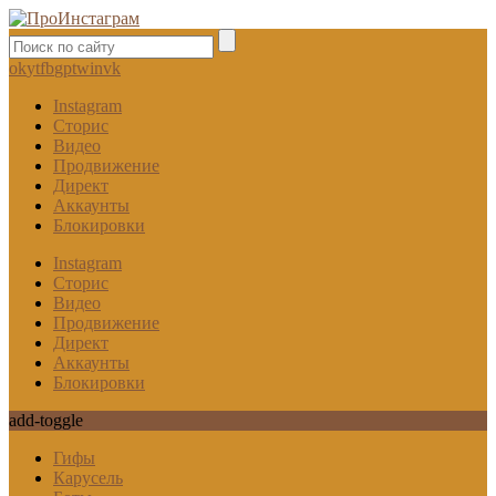
ok
yt
fb
gp
tw
in
vk
Instagram
Сторис
Видео
Продвижение
Директ
Аккаунты
Блокировки
Instagram
Сторис
Видео
Продвижение
Директ
Аккаунты
Блокировки
add-toggle
Гифы
Карусель