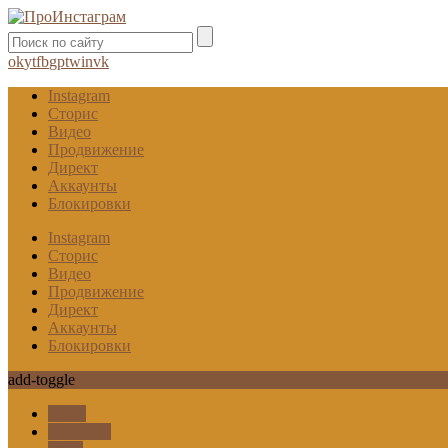
ok
yt
fb
gp
tw
in
vk
Instagram
Сторис
Видео
Продвижение
Директ
Аккаунты
Блокировки
Instagram
Сторис
Видео
Продвижение
Директ
Аккаунты
Блокировки
add-toggle
Гифы
Карусель