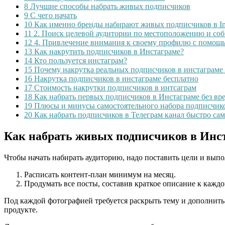
8
Лучшие способы набрать живых подписчиков
9
С чего начать
10
Как именно бренды набирают живых подписчиков в In
11
2. Поиск целевой аудитории по местоположению и со
12
4. Привлечение внимания к своему профилю с помощь
13
Как накрутить подписчиков в Инстаграме?
14
Кто пользуется инстаграм?
15
Почему накрутка реальных подписчиков в инстаграме
16
Накрутка подписчиков в инстаграме бесплатно
17
Стоимость накрутки подписчиков в интсаграм
18
Как набрать первых подписчиков в Инстаграме без вр
19
Плюсы и минусы самостоятельного набора подписчико
20
Как набрать подписчиков в Телеграм канал быстро са
Как набрать живых подписчиков в Инс
Чтобы начать набирать аудиторию, надо поставить цели и вып
Расписать контент-план минимум на месяц.
Продумать все посты, составив краткое описание к каждо
Под каждой фотографией требуется раскрыть тему и дополнить
продукте.