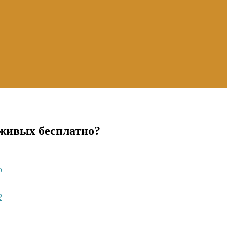
 живых бесплатно?
о
?