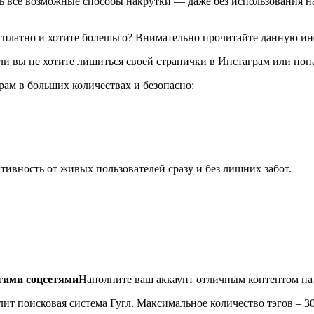
ть все возможные способы накрутки — даже без использования 
бесплатно и хотите болешьго? Внимательно прочитайте данную и
если вы не хотите лишиться своей странички в Инстаграм или поп
ам в больших количествах и безопасно:
тивность от живых пользователей сразу и без лишних забот.
гими соцсетями
Наполните ваш аккаунт отличным контентом на 
т поисковая система Гугл. Максимальное количество тэгов – 30,