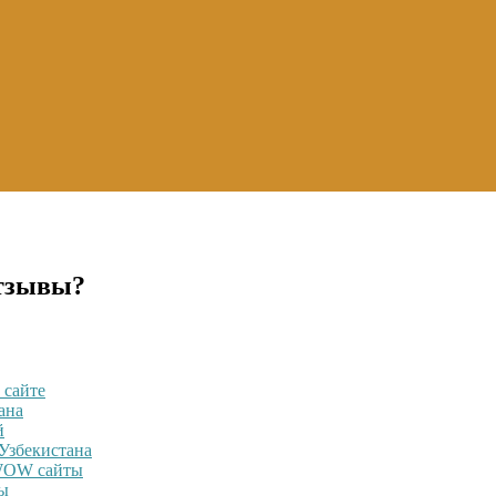
отзывы?
 сайте
ана
й
Узбекистана
 WOW сайты
ны