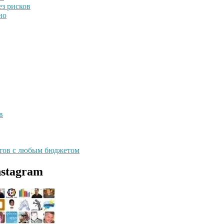
ез рисков
но
в
нтов с любым бюджетом
nstagram