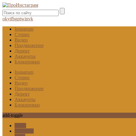
ok
yt
fb
gp
tw
in
vk
Instagram
Сторис
Видео
Продвижение
Директ
Аккаунты
Блокировки
Instagram
Сторис
Видео
Продвижение
Директ
Аккаунты
Блокировки
add-toggle
Гифы
Карусель