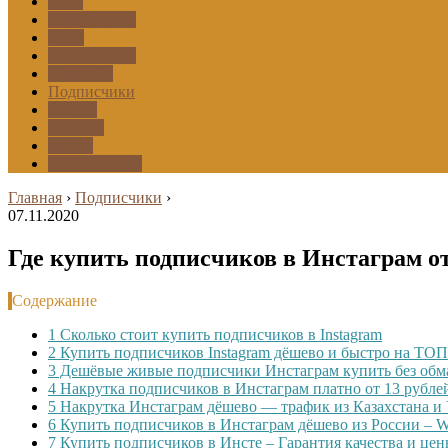
Боты
Оформление
Фото
Приложения
Шаринги
Подписчики
Эфиры
Архивы
Маски
Комментарии
Главная
›
Подписчики
›
07.11.2020
Где купить подписчиков в Инстаграм 
Содержание
1
Сколько стоит купить подписчиков в Instagram
2
Купить подписчиков Instagram дёшево и быстро на ТОП
3
Дешёвые живые подписчики Инстаграм купить без обм
4
Накрутка подписчиков в Инстаграм платно от 13 рубле
5
Накрутка Инстаграм дёшево — трафик из Казахстана и 
6
Купить подписчиков в Инстаграм дёшево из России –
7
Купить подписчиков в Инсте – Гарантия качества и це