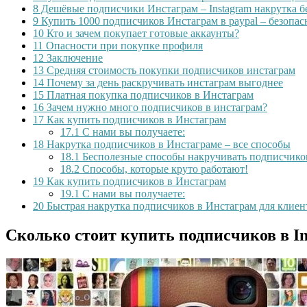
8
Дешёвые подписчики Инстаграм – Instagram накрутка б
9
Купить 1000 подписчиков Инстаграм в paypal – безопас
10
Кто и зачем покупает готовые аккаунты?
11
Опасности при покупке профиля
12
Заключение
13
Средняя стоимость покупки подписчиков инстаграм
14
Почему за день раскручивать инстаграм выгоднее
15
Платная покупка подписчиков в Инстаграм
16
Зачем нужно много подписчиков в инстаграм?
17
Как купить подписчиков в Инстаграм
17.1
С нами вы получаете:
18
Накрутка подписчиков в Инстаграме – все способы
18.1
Бесполезные способы накручивать подписчико
18.2
Способы, которые круто работают!
19
Как купить подписчиков в Инстаграм
19.1
С нами вы получаете:
20
Быстрая накрутка подписчиков в Инстаграм для клие
Сколько стоит купить подписчиков в I