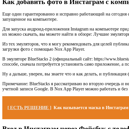
Как добавить фото в Инстаграм с комп
Еще один гарантированно и исправно работающий на сегодня с
запущенное на компьютере.
Для запуска андроид-приложения Instagram на компьютере при
их можно скачать, вы можете найти в обзоре: Лучшие эмуляторы
Из тех эмуляторов, что я могу рекомендовать для целей публик
загрузки фото с помощью Nox App Player.
В эмуляторе BlueStacks 2 (официальный сайт: https://www.bluest
способе, сначала потребуется установить само приложение, а 
Ну а дальше, уверен, вы знаете что и как делать, и публикация 
Примечание: BlueStacks я рассматриваю во вторую очередь и не 
учетной записи Google. В Nox App Player можно работать и без 
[ ЕСТЬ РЕШЕНИЕ ]
Как называется маска в Инстаграм 
Вход в Инстаграм через Фейсбук с теле