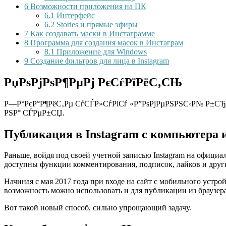
6
Возможности приложения на ПК
6.1
Интерфейс
6.2
Stories и прямые эфиры
7
Как создавать маски в Инстаграмме
8
Программа для создания масок в Инстаграм
8.1
Приложение для Windows
9
Создание фильтров для лица в Instagram
РџРѕРјРѕР¶РµРј РєСѓРїРёС‚СЊ
Р—Р°РєР°Р¶РёС‚Рµ СѓСЃР»СѓРіСѓ «Р”РѕРјРµРЅРЅС‹Р№ Р±СЂ
РЅР° СЃРµР±СЏ.
Публикация в Instagram с компьютера и
Раньше, войдя под своей учетной записью Instagram на официал
доступны функции комментирования, подписок, лайков и друг
Начиная с мая 2017 года при входе на сайт с мобильного устр
возможность можно использовать и для публикации из браузера
Вот такой новый способ, сильно упрощающий задачу.