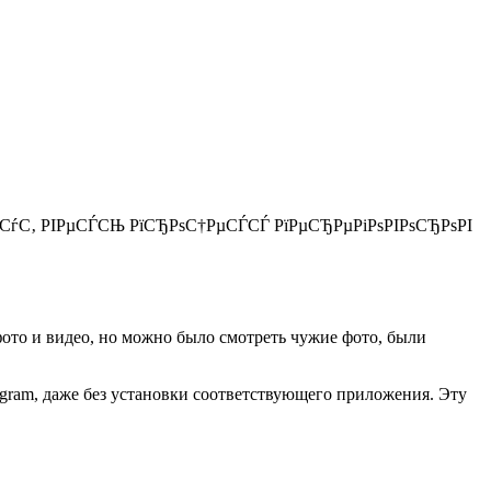
јСѓС‚ РІРµСЃСЊ РїСЂРѕС†РµСЃСЃ РїРµСЂРµРіРѕРІРѕСЂРѕРІ
 фото и видео, но можно было смотреть чужие фото, были
tagram, даже без установки соответствующего приложения. Эту