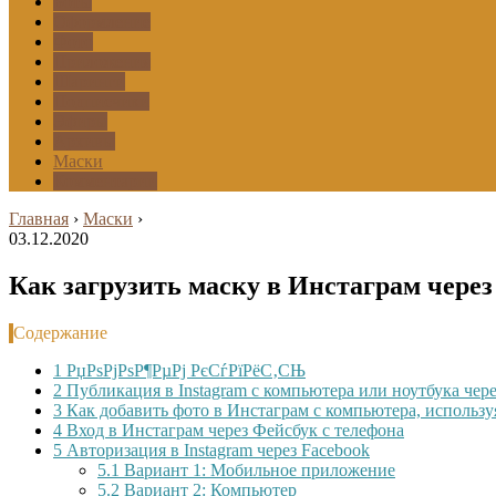
Боты
Оформление
Фото
Приложения
Шаринги
Подписчики
Эфиры
Архивы
Маски
Комментарии
Главная
›
Маски
›
03.12.2020
Как загрузить маску в Инстаграм через
Содержание
1
РџРѕРјРѕР¶РµРј РєСѓРїРёС‚СЊ
2
Публикация в Instagram с компьютера или ноутбука чере
3
Как добавить фото в Инстаграм с компьютера, использ
4
Вход в Инстаграм через Фейсбук с телефона
5
Авторизация в Instagram через Facebook
5.1
Вариант 1: Мобильное приложение
5.2
Вариант 2: Компьютер