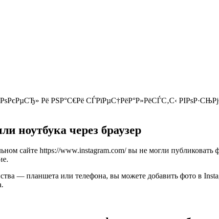
РѕРєРµСЂ» Рё РЅР°С€Рё СЃРїРµС†РёР°Р»РёСЃС‚С‹ РІРѕР·СЊР
ли ноутбука через браузер
ьном сайте https://www.instagram.com/ вы не могли публиковать
ие.
ойства — планшета или телефона, вы можете добавить фото в Ins
.