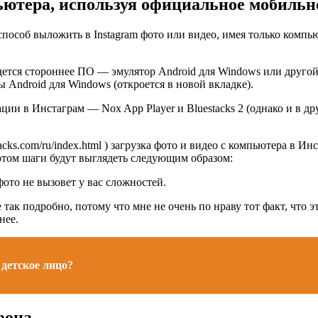
ьютера, используя официальное мобильн
пособ выложить в Instagram фото или видео, имея только компь
дется стороннее ПО — эмулятор Android для Windows или друго
 Android для Windows (откроется в новой вкладке).
ации в Инстаграм — Nox App Player и Bluestacks 2 (однако и в др
acks.com/ru/index.html ) загрузка фото и видео с компьютера в И
потом шаги будут выглядеть следующим образом:
фото не вызовет у вас сложностей.
так подробно, потому что мне не очень по нраву тот факт, что э
нее.
детское лицо?
фона