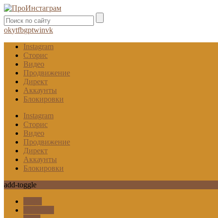
ok
yt
fb
gp
tw
in
vk
Instagram
Сторис
Видео
Продвижение
Директ
Аккаунты
Блокировки
Instagram
Сторис
Видео
Продвижение
Директ
Аккаунты
Блокировки
add-toggle
Гифы
Карусель