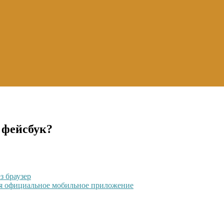
 фейсбук?
з браузер
уя официальное мобильное приложение