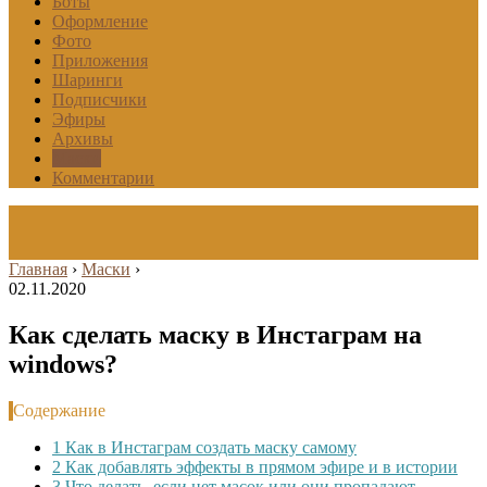
Боты
Оформление
Фото
Приложения
Шаринги
Подписчики
Эфиры
Архивы
Маски
Комментарии
Главная
›
Маски
›
02.11.2020
Как сделать маску в Инстаграм на
windows?
Содержание
1
Как в Инстаграм создать маску самому
2
Как добавлять эффекты в прямом эфире и в истории
3
Что делать, если нет масок или они пропадают