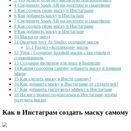
4
Соедините Spark AR на десктопе и смартфоне
5
Как создать свою маску в Инстаграме
6
Как добавить маску в Инстаграм
7
Соедините Spark AR на десктопе и смартфоне
8
Как создать свою маску в Инстаграме
9
Как добавить маску в Инстаграм
10
Маски от звезд
11
Окончен тест Ar Studio: создание масок
11.1
Раздел «Коллекция» масок
12
Урок : Создание базовой маски с рисунком и
сглаживанием.
13
Создание фильтров для лица в Instagram
14
Каким способом самому добавить маску в прямом
эфире
15
Как сделать маску в Инсте самому?
16
Как добавить маску в Инстаграме от создателей?
17
Как добавить (загрузить) эффект в Инстаграм
18
На кого можно подписаться в Инстаграм, чтобы
получить маски
Как в Инстаграм создать маску самому