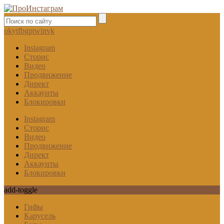
ok
yt
fb
gp
tw
in
vk
Instagram
Сторис
Видео
Продвижение
Директ
Аккаунты
Блокировки
Instagram
Сторис
Видео
Продвижение
Директ
Аккаунты
Блокировки
add-toggle
Гифы
Карусель