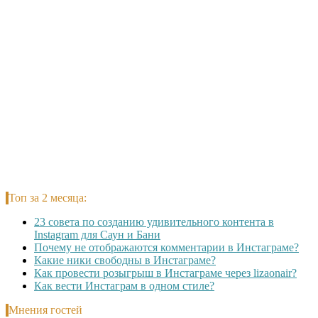
Топ за 2 месяца:
23 совета по созданию удивительного контента в
Instagram для Саун и Бани
Почему не отображаются комментарии в Инстаграме?
Какие ники свободны в Инстаграме?
Как провести розыгрыш в Инстаграме через lizaonair?
Как вести Инстаграм в одном стиле?
Мнения гостей