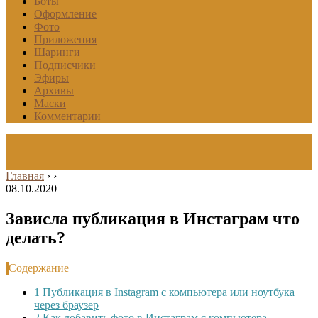
Боты
Оформление
Фото
Приложения
Шаринги
Подписчики
Эфиры
Архивы
Маски
Комментарии
Главная
›
›
08.10.2020
Зависла публикация в Инстаграм что
делать?
Содержание
1
Публикация в Instagram с компьютера или ноутбука
через браузер
2
Как добавить фото в Инстаграм с компьютера,