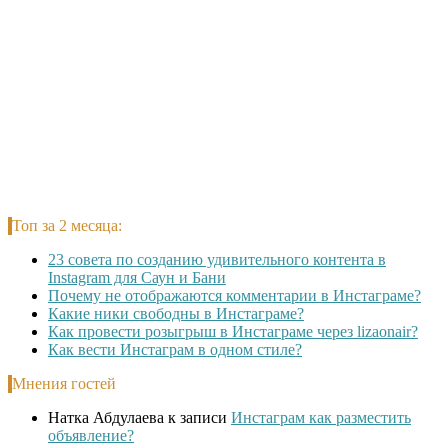
Топ за 2 месяца:
23 совета по созданию удивительного контента в
Instagram для Саун и Бани
Почему не отображаются комментарии в Инстаграме?
Какие ники свободны в Инстаграме?
Как провести розыгрыш в Инстаграме через lizaonair?
Как вести Инстаграм в одном стиле?
Мнения гостей
Натка Абдулаева
к записи
Инстаграм как разместить
объявление?