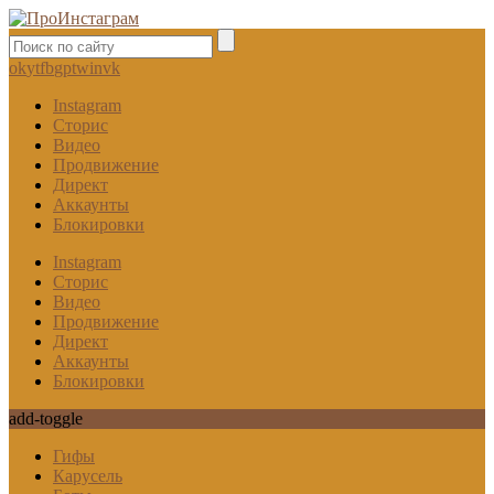
ok
yt
fb
gp
tw
in
vk
Instagram
Сторис
Видео
Продвижение
Директ
Аккаунты
Блокировки
Instagram
Сторис
Видео
Продвижение
Директ
Аккаунты
Блокировки
add-toggle
Гифы
Карусель