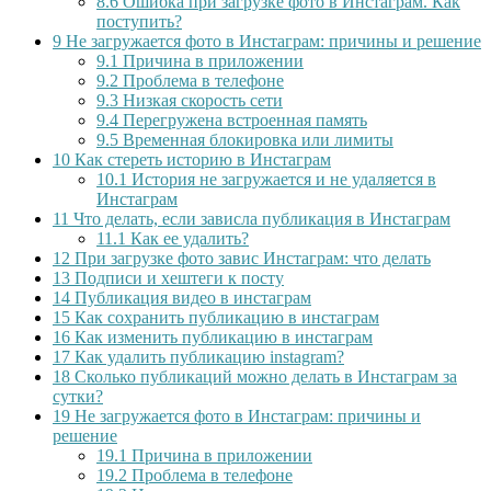
8.6
Ошибка при загрузке фото в Инстаграм. Как
поступить?
9
Не загружается фото в Инстаграм: причины и решение
9.1
Причина в приложении
9.2
Проблема в телефоне
9.3
Низкая скорость сети
9.4
Перегружена встроенная память
9.5
Временная блокировка или лимиты
10
Как стереть историю в Инстаграм
10.1
История не загружается и не удаляется в
Инстаграм
11
Что делать, если зависла публикация в Инстаграм
11.1
Как ее удалить?
12
При загрузке фото завис Инстаграм: что делать
13
Подписи и хештеги к посту
14
Публикация видео в инстаграм
15
Как сохранить публикацию в инстаграм
16
Как изменить публикацию в инстаграм
17
Как удалить публикацию instagram?
18
Сколько публикаций можно делать в Инстаграм за
сутки?
19
Не загружается фото в Инстаграм: причины и
решение
19.1
Причина в приложении
19.2
Проблема в телефоне