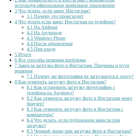
используя официальное мобильное приложение
3
Что делать, если завис Инстаграм?
3.1
Почему это происходит
4
Что делать если завис Инстаграм на телефоне?
4.1
На Айфоне
4.2
На Андроиде
4.3
Windows Phone
4.4
После обновления
4.5
При входе
5
Итоги
6
Все способы решения проблемы
7
Зависла загрузка фото в Инстаграм. Причины и пути
решения
7.1
Почему же фотография не загружается в ленту?
8
Как отменить загрузку фото в Инстаграм?
8.1
Как остановить загрузку фотографии с
телефона на Андроид?
8.2
Как отменить загрузку фото в Инстаграм через
браузер?
8.3
Как отменить загрузку фото в Инстаграм с
компьютера?
8.4
Что делать, если публикация зависла при
загрузке?
8.5
Черный экран при загрузке фото в Инстаграм?