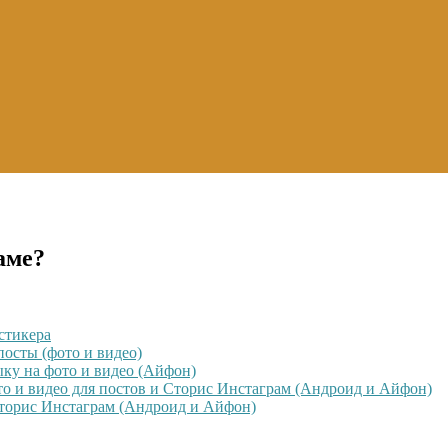
аме?
стикера
посты (фото и видео)
ыку на фото и видео (Айфон)
то и видео для постов и Сторис Инстаграм (Андроид и Айфон)
Сторис Инстаграм (Андроид и Айфон)