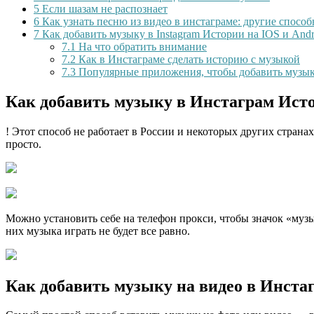
5
Если шазам не распознает
6
Как узнать песню из видео в инстаграме: другие спосо
7
Как добавить музыку в Instagram Истории на IOS и Andr
7.1
На что обратить внимание
7.2
Как в Инстаграме сделать историю с музыкой
7.3
Популярные приложения, чтобы добавить музык
Как добавить музыку в Инстаграм Ист
! Этот способ не работает в России и некоторых других страна
просто.
Можно установить себе на телефон прокси, чтобы значок «музыка
них музыка играть не будет все равно.
Как добавить музыку на видео в Инстаг