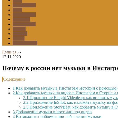
Боты
Оформление
Фото
Приложения
Шаринги
Подписчики
Эфиры
Архивы
Маски
Комментарии
Главная
›
›
12.11.2020
Почему в россии нет музыки в Инстагр
Содержание
1
Как добавить музыку в Инстаграм Истории с помощью 
2
Как добавить музыку на видео в Инстаграм в Сторис и 
2.1
Приложение Enlight Videoleap: как вставить муз
2.2
Приложение InShot: как наложить музыку на фо
2.3
Приложение StoryBeat: как добавить музыку в 
3
Добавление музыки в пост или под видео
4
Возможные проблемы при добавлении музыки