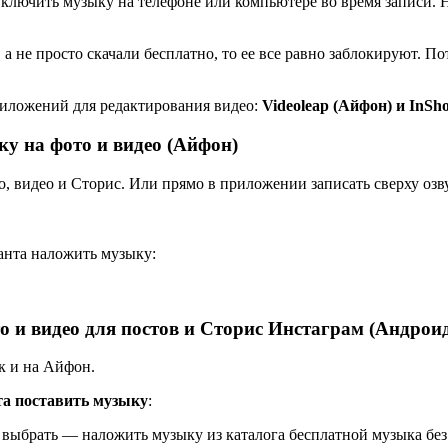
лючить музыку на телефоне или компьютере во время записи. Но
 а не просто скачали бесплатно, то ее все равно заблокируют. 
риложений для редактирования видео:
Videoleap (Айфон) и InSh
ку на фото и видео (Айфон)
, видео и Сторис. Или прямо в приложении записать сверху озв
анта наложить музыку:
то
и видео
для постов и Сторис Инстаграм (Андрои
к и на Айфон.
та поставить музыку
:
ыбрать — наложить музыку из каталога бесплатной музыка без ав