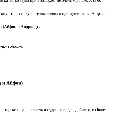
 качество звука при этом будет не очень хорошее. А само
Потому что вы покупаете для личного прослушивания. А права на
ot (Айфон и Андроид)
.
учку голосом.
д и Айфон)
торских прав, извлечь из другого видео, добавить из Itunes