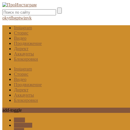
ok
yt
fb
gp
tw
in
vk
Instagram
Сторис
Видео
Продвижение
Директ
Аккаунты
Блокировки
Instagram
Сторис
Видео
Продвижение
Директ
Аккаунты
Блокировки
add-toggle
Гифы
Карусель