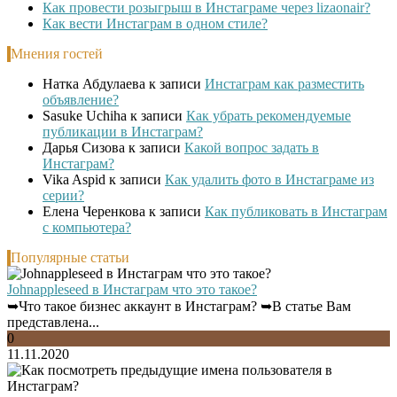
Как провести розыгрыш в Инстаграме через lizaonair?
Как вести Инстаграм в одном стиле?
Мнения гостей
Натка Абдулаева
к записи
Инстаграм как разместить
объявление?
Sasuke Uchiha
к записи
Как убрать рекомендуемые
публикации в Инстаграм?
Дарья Сизова
к записи
Какой вопрос задать в
Инстаграм?
Vika Aspid
к записи
Как удалить фото в Инстаграме из
серии?
Елена Черенкова
к записи
Как публиковать в Инстаграм
с компьютера?
Популярные статьи
Johnappleseed в Инстаграм что это такое?
➥Что такое бизнес аккаунт в Инстаграм? ➥В статье Вам
представлена...
0
11.11.2020