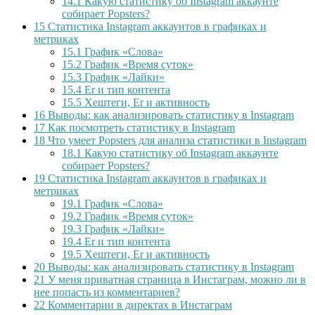
14.1
Какую статистику об Instagram аккаунте
собирает Popsters?
15
Статистика Instagram аккаунтов в графиках и
метриках
15.1
График «Слова»
15.2
График «Время суток»
15.3
График «Лайки»
15.4
Er и тип контента
15.5
Хештеги, Er и активность
16
Выводы: как анализировать статистику в Instagram
17
Как посмотреть статистику в Instagram
18
Что умеет Popsters для анализа статистики в Instagram
18.1
Какую статистику об Instagram аккаунте
собирает Popsters?
19
Статистика Instagram аккаунтов в графиках и
метриках
19.1
График «Слова»
19.2
График «Время суток»
19.3
График «Лайки»
19.4
Er и тип контента
19.5
Хештеги, Er и активность
20
Выводы: как анализировать статистику в Instagram
21
У меня приватная страница в Инстаграм, можно ли в
нее попасть из комментариев?
22
Комментарии в директах в Инстаграм