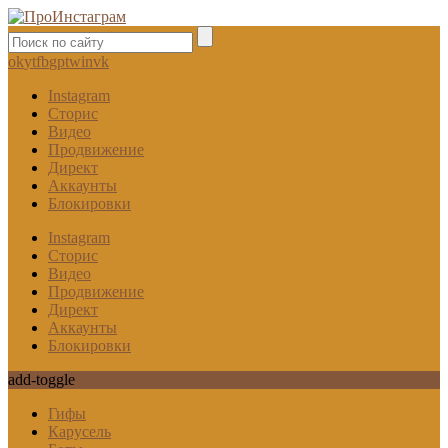
ok
yt
fb
gp
tw
in
vk
Instagram
Сторис
Видео
Продвижение
Директ
Аккаунты
Блокировки
Instagram
Сторис
Видео
Продвижение
Директ
Аккаунты
Блокировки
add-toggle
Гифы
Карусель