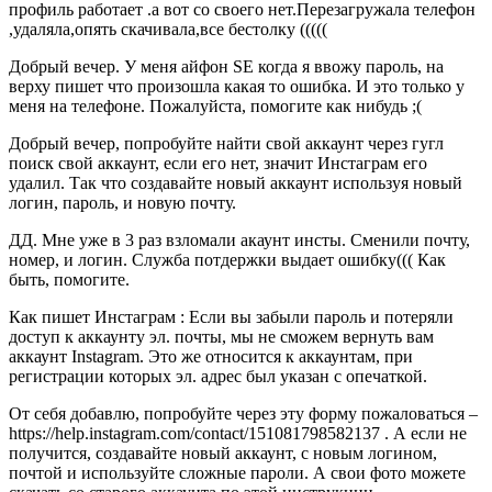
профиль работает .а вот со своего нет.Перезагружала телефон
,удаляла,опять скачивала,все бестолку (((((
Добрый вечер. У меня айфон SE когда я ввожу пароль, на
верху пишет что произошла какая то ошибка. И это только у
меня на телефоне. Пожалуйста, помогите как нибудь ;(
Добрый вечер, попробуйте найти свой аккаунт через гугл
поиск свой аккаунт, если его нет, значит Инстаграм его
удалил. Так что создавайте новый аккаунт используя новый
логин, пароль, и новую почту.
ДД. Мне уже в 3 раз взломали акаунт инсты. Сменили почту,
номер, и логин. Служба потдержки выдает ошибку((( Как
быть, помогите.
Как пишет Инстаграм : Если вы забыли пароль и потеряли
доступ к аккаунту эл. почты, мы не сможем вернуть вам
аккаунт Instagram. Это же относится к аккаунтам, при
регистрации которых эл. адрес был указан с опечаткой.
От себя добавлю, попробуйте через эту форму пожаловаться –
https://help.instagram.com/contact/151081798582137 . А если не
получится, создавайте новый аккаунт, с новым логином,
почтой и используйте сложные пароли. А свои фото можете