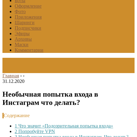
Боты
Оформление
Фото
Приложения
Шаринги
Подписчики
Эфиры
Архивы
Маски
Комментарии
Главная
›
›
31.12.2020
Необычная попытка входа в
Инстаграм что делать?
Содержание
1
Что значит «Подозрительная попытка входа»
2
Попробуйте VPN
3
Необычная попытка входа в Инстаграм. Что делать?