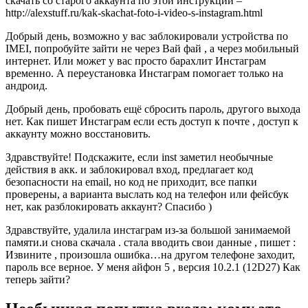
скачать со старого аккаунта по этой инструкции –
http://alexstuff.ru/kak-skachat-foto-i-video-s-instagram.html
Добрый день, возможно у вас заблокировали устройства по
IMEI, попробуйте зайти не через Вай фай , а через мобильный
интернет. Или может у вас просто барахлит Инстаграм
временно. А переустановка Инстаграм помогает только на
андроид.
Добрый день, пробовать ещё сбросить пароль, другого выхода
нет. Как пишет Инстаграм если есть доступ к почте , доступ к
аккаунту можно восстановить.
Здравствуйте! Подскажите, если inst заметил необычные
действия в акк. и заблокировал вход, предлагает код
безопасности на email, но код не приходит, все папки
проверены, а варианта выслать код на телефон или фейсбук
нет, как разблокировать аккаунт? Спасибо )
Здравствуйте, удалила инстаграм из-за большой занимаемой
памяти.и снова скачала . стала вводить свои данные , пишет :
Извините , произошла ошибка…на другом телефоне заходит,
пароль все верное. У меня айфон 5 , версия 10.2.1 (12D27) Как
теперь зайти?