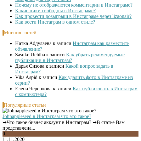
Почему не отображаются комментарии в Инстаграме?
Какие ники свободны в Инстаграме?
Как провести розыгрыш в Инстаграме через lizaonair?
Как вести Инстаграм в одном стиле?
Мнения гостей
Натка Абдулаева
к записи
Инстаграм как разместить
объявление?
Sasuke Uchiha
к записи
Как убрать рекомендуемые
публикации в Инстаграм?
Дарья Сизова
к записи
Какой вопрос задать в
Инстаграм?
Vika Aspid
к записи
Как удалить фото в Инстаграме из
серии?
Елена Черенкова
к записи
Как публиковать в Инстаграм
с компьютера?
Популярные статьи
Johnappleseed в Инстаграм что это такое?
➥Что такое бизнес аккаунт в Инстаграм? ➥В статье Вам
представлена...
0
11.11.2020