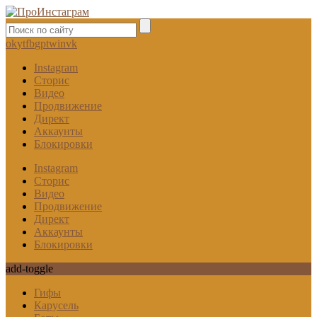
ok
yt
fb
gp
tw
in
vk
Instagram
Сторис
Видео
Продвижение
Директ
Аккаунты
Блокировки
Instagram
Сторис
Видео
Продвижение
Директ
Аккаунты
Блокировки
add-toggle
Гифы
Карусель