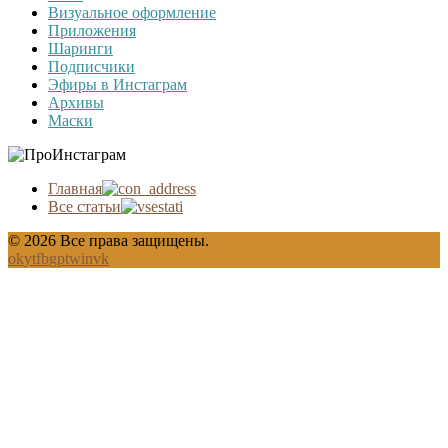
Визуальное оформление
Приложения
Шаринги
Подписчики
Эфиры в Инстаграм
Архивы
Маски
Главная
Все статьи
© 2026 Все права защищены.
ok
yt
fb
gp
tw
in
vk