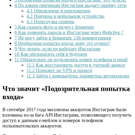
4
По каким причинам Инстаграм выдает ошибку сети
4.1
Обновление в приложении
4.2
Причина в мобильном устройстве
4.3
Перегрузка сервера
5
Как скачать фото и видео с Instagram
6
Как поменять пароль в Инстаграм через Фейсбук ?
7
Не могу зайти в Instagram: 136 комментариев
8
Необычная попытка входа: кому это нужно?
9
Что делать, если не работает Инстаграм
10
Как обезопасить себя в будущем
11
Обязательно ли подключать номер телефона и email
11.1
Как восстановить доступ к учетной записи
11.2
Поможет ли VPN и прокси
11.3
Зайти с компьютера: параметры авторизации
Что значит «Подозрительная попытка
входа»
В сентябре 2017 года миллионы аккаунтов Инстаграм были
взломаны из-за бага API Инстаграма, позволяющего получить
доступ к данным е-мейлов и номеров телефонов
пользовательских аккаунтов.