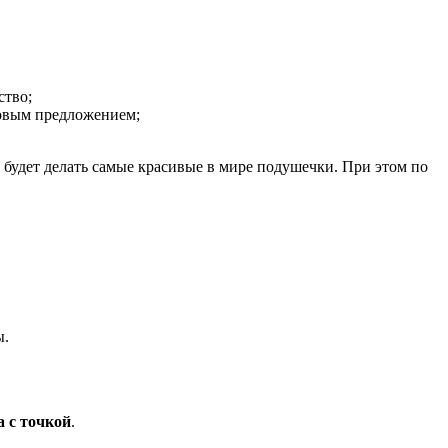
ство;
говым предложением;
 будет делать самые красивые в мире подушечки. При этом по
ы.
а с точкой
.