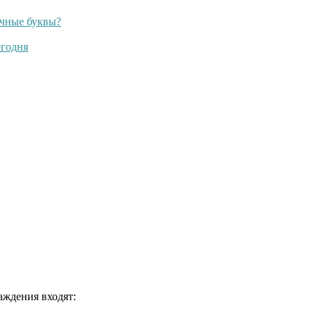
очные буквы?
егодня
аждения входят: