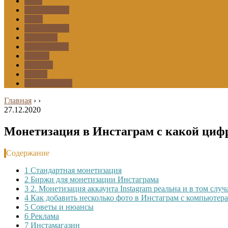
Боты
Оформление
Фото
Приложения
Шаринги
Подписчики
Эфиры
Архивы
Маски
Комментарии
Главная
›
›
27.12.2020
Монетизация в Инстаграм с какой циф
Содержание
1
Стандартная монетизация
2
Биржи для монетизации Инстаграма
3
2. Монетизация аккаунта Instagram реальна и в том случ
4
Как добавить несколько фото в Инстаграм с компьютера
5
Советы и нюансы
6
Реклама
7
Инстамагазин