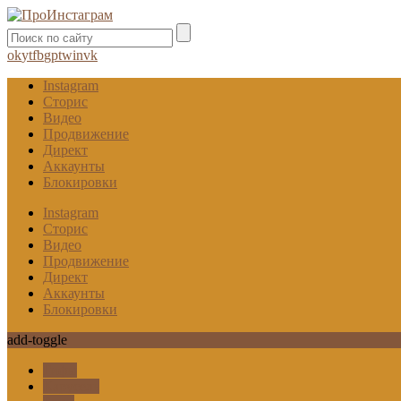
ok
yt
fb
gp
tw
in
vk
Instagram
Сторис
Видео
Продвижение
Директ
Аккаунты
Блокировки
Instagram
Сторис
Видео
Продвижение
Директ
Аккаунты
Блокировки
add-toggle
Гифы
Карусель