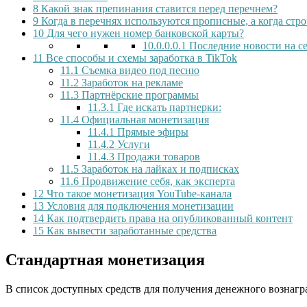
8
Какой знак препинания ставится перед перечнем?
9
Когда в перечнях используются прописные, а когда стр
10
Для чего нужен номер банковской карты?
10.0.0.0.1
Последние новости на с
11
Все способы и схемы заработка в TikTok
11.1
Съемка видео под песню
11.2
Заработок на рекламе
11.3
Партнёрские программы
11.3.1
Где искать партнерки:
11.4
Официальная монетизация
11.4.1
Прямые эфиры
11.4.2
Услуги
11.4.3
Продажи товаров
11.5
Заработок на лайках и подписках
11.6
Продвижение себя, как эксперта
12
Что такое монетизация YouTube-канала
13
Условия для подключения монетизации
14
Как подтвердить права на опубликованный контент
15
Как вывести заработанные средства
Стандартная монетизация
В список доступных средств для получения денежного вознагр