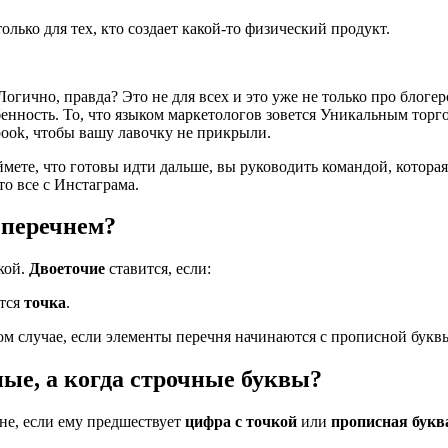
олько для тех, кто создает какой-то физический продукт.
Логично, правда? Это не для всех и это уже не только про блогер
енность. То, что языком маркетологов зовется Уникальным тор
book, чтобы вашу лавочку не прикрыли.
мете, что готовы идти дальше, вы руководить командой, которая
то все с Инстаграма.
 перечнем?
кой.
Двоеточие
ставится, если:
ится
точка
.
ом случае, если элементы перечня начинаются с прописной букв
ные, а когда строчные буквы?
не, если ему предшествует
цифра
с точкой
или
прописная букв