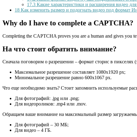
17.3
Какие характеристики и расширения видео дл
18
Как изменить размер и подогнать видео под формат И
Why do I have to complete a CAPTCHA?
Completing the CAPTCHA proves you are a human and gives you temp
На что стоит обратить внимание?
Сначала поговорим о разрешении – формат сторис в пикселях (э
Максимальное разрешение составляет 1080х1920 рх;
Минимальное разрешение равно 600х1067 рх.
Что еще необходимо знать? Стоит запомнить используемые ра
Для фотографий: .jpg или .png;
Для видеороликов: .mp4 или .mov.
Обращаем ваше внимание на максимальный размер загружаемы
Для фотографий – 30 МБ;
Для видео – 4 ГБ.