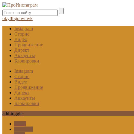
ok
yt
fb
gp
tw
in
vk
Instagram
Сторис
Видео
Продвижение
Директ
Аккаунты
Блокировки
Instagram
Сторис
Видео
Продвижение
Директ
Аккаунты
Блокировки
add-toggle
Гифы
Карусель