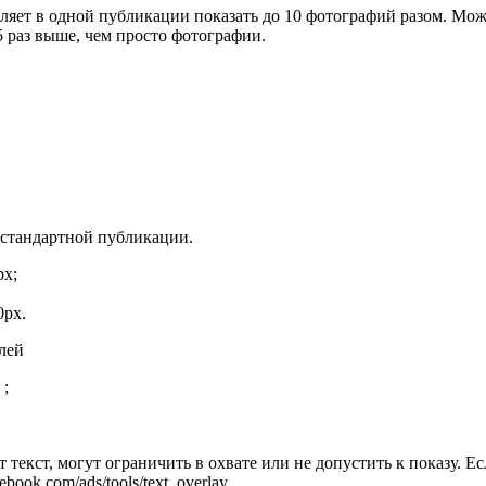
оляет в одной публикации показать до 10 фотографий разом. Мо
5 раз выше, чем просто фотографии.
 стандартной публикации.
px;
0px.
лей
 ;
 текст, могут ограничить в охвате или не допустить к показу. Ес
ook.com/ads/tools/text_overlay