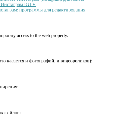
я Инстаграм IGTV
нстаграм: программы для редактирования
orary access to the web property.
то касается и фотографий, и видеороликов):
сширения:
х файлов: