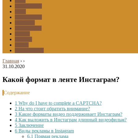
Боты
Оформление
Фото
Приложения
Шаринги
Подписчики
Эфиры
Архивы
Маски
Комментарии
Главная
›
›
31.10.2020
Какой формат в ленте Инстаграм?
Содержание
1
Why do I have to complete a CAPTCHA?
2
На что стоит обратить внимание?
3
Какие форматы видео поддерживает Инстаграм?
4
Как выложить в Инстаграм длинный видеофильм?
5
Заключение
6
Виды рекламы в Instagram
6.1
Прямая реклама