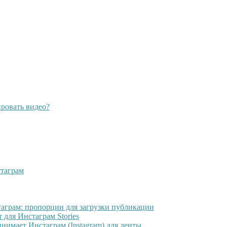
ровать видео?
стаграм
таграм: пропорции для загрузки публикации
 для Инстаграм Stories
имает Инстаграм (Instagram) для ленты