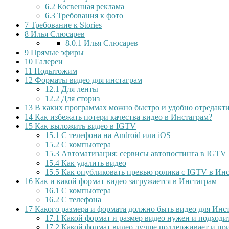
6.2
Косвенная реклама
6.3
Требования к фото
7
Требование к Stories
8
Илья Слюсарев
8.0.1
Илья Слюсарев
9
Прямые эфиры
10
Галереи
11
Подытожим
12
Форматы видео для инстаграм
12.1
Для ленты
12.2
Для сториз
13
В каких программах можно быстро и удобно отредакти
14
Как избежать потери качества видео в Инстаграм?
15
Как выложить видео в IGTV
15.1
С телефона на Android или iOS
15.2
С компьютера
15.3
Автоматизация: сервисы автопостинга в IGTV
15.4
Как удалить видео
15.5
Как опубликовать превью ролика с IGTV в Ин
16
Как и какой формат видео загружается в Инстаграм
16.1
С компьютера
16.2
С телефона
17
Какого размера и формата должно быть видео для Инс
17.1
Какой формат и размер видео нужен и подходит
17.2
Какой формат видео лучше поддерживает и прин