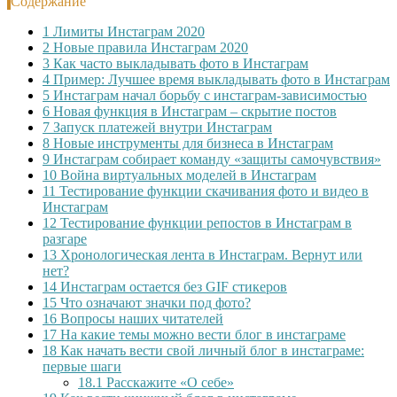
Содержание
1
Лимиты Инстаграм 2020
2
Новые правила Инстаграм 2020
3
Как часто выкладывать фото в Инстаграм
4
Пример: Лучшее время выкладывать фото в Инстаграм
5
Инстаграм начал борьбу с инстаграм-зависимостью
6
Новая функция в Инстаграм – скрытие постов
7
Запуск платежей внутри Инстаграм
8
Новые инструменты для бизнеса в Инстаграм
9
Инстаграм собирает команду «защиты самочувствия»
10
Война виртуальных моделей в Инстаграм
11
Тестирование функции скачивания фото и видео в
Инстаграм
12
Тестирование функции репостов в Инстаграм в
разгаре
13
Хронологическая лента в Инстаграм. Вернут или
нет?
14
Инстаграм остается без GIF стикеров
15
Что означают значки под фото?
16
Вопросы наших читателей
17
На какие темы можно вести блог в инстаграме
18
Как начать вести свой личный блог в инстаграме:
первые шаги
18.1
Расскажите «О себе»