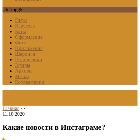
add-toggle
Гифы
Карусель
Боты
Оформление
Фото
Приложения
Шаринги
Подписчики
Эфиры
Архивы
Маски
Комментарии
Главная
›
›
11.10.2020
Какие новости в Инстаграме?