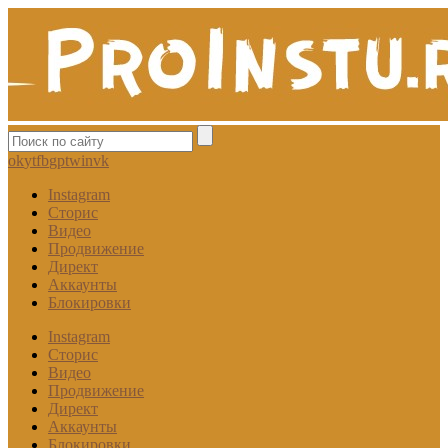
ok
yt
fb
gp
tw
in
vk
Instagram
Сторис
Видео
Продвижение
Директ
Аккаунты
Блокировки
Instagram
Сторис
Видео
Продвижение
Директ
Аккаунты
Блокировки