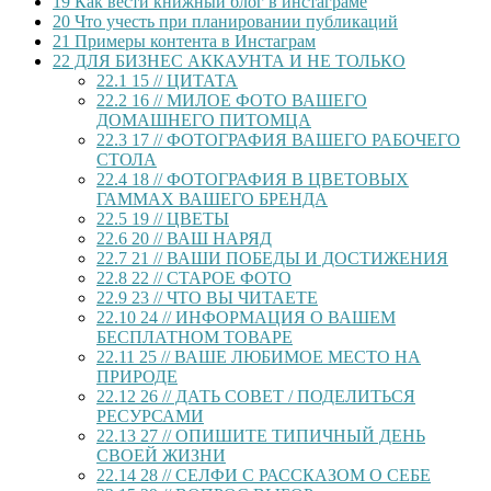
19
Как вести книжный блог в инстаграме
20
Что учесть при планировании публикаций
21
Примеры контента в Инстаграм
22
ДЛЯ БИЗНЕС АККАУНТА И НЕ ТОЛЬКО
22.1
15 // ЦИТАТА
22.2
16 // МИЛОЕ ФОТО ВАШЕГО
ДОМАШНЕГО ПИТОМЦА
22.3
17 // ФОТОГРАФИЯ ВАШЕГО РАБОЧЕГО
СТОЛА
22.4
18 // ФОТОГРАФИЯ В ЦВЕТОВЫХ
ГАММАХ ВАШЕГО БРЕНДА
22.5
19 // ЦВЕТЫ
22.6
20 // ВАШ НАРЯД
22.7
21 // ВАШИ ПОБЕДЫ И ДОСТИЖЕНИЯ
22.8
22 // СТАРОЕ ФОТО
22.9
23 // ЧТО ВЫ ЧИТАЕТЕ
22.10
24 // ИНФОРМАЦИЯ О ВАШЕМ
БЕСПЛАТНОМ ТОВАРЕ
22.11
25 // ВАШЕ ЛЮБИМОЕ МЕСТО НА
ПРИРОДЕ
22.12
26 // ДАТЬ СОВЕТ / ПОДЕЛИТЬСЯ
РЕСУРСАМИ
22.13
27 // ОПИШИТЕ ТИПИЧНЫЙ ДЕНЬ
СВОЕЙ ЖИЗНИ
22.14
28 // СЕЛФИ С РАССКАЗОМ О СЕБЕ