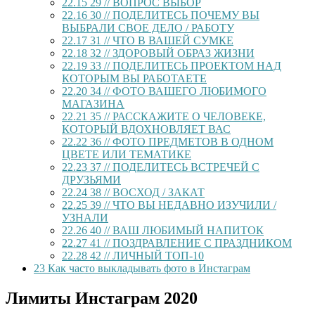
22.15
29 // ВОПРОС ВЫБОР
22.16
30 // ПОДЕЛИТЕСЬ ПОЧЕМУ ВЫ
ВЫБРАЛИ СВОЕ ДЕЛО / РАБОТУ
22.17
31 // ЧТО В ВАШЕЙ СУМКЕ
22.18
32 // ЗДОРОВЫЙ ОБРАЗ ЖИЗНИ
22.19
33 // ПОДЕЛИТЕСЬ ПРОЕКТОМ НАД
КОТОРЫМ ВЫ РАБОТАЕТЕ
22.20
34 // ФОТО ВАШЕГО ЛЮБИМОГО
МАГАЗИНА
22.21
35 // РАССКАЖИТЕ О ЧЕЛОВЕКЕ,
КОТОРЫЙ ВДОХНОВЛЯЕТ ВАС
22.22
36 // ФОТО ПРЕДМЕТОВ В ОДНОМ
ЦВЕТЕ ИЛИ ТЕМАТИКЕ
22.23
37 // ПОДЕЛИТЕСЬ ВСТРЕЧЕЙ С
ДРУЗЬЯМИ
22.24
38 // ВОСХОД / ЗАКАТ
22.25
39 // ЧТО ВЫ НЕДАВНО ИЗУЧИЛИ /
УЗНАЛИ
22.26
40 // ВАШ ЛЮБИМЫЙ НАПИТОК
22.27
41 // ПОЗДРАВЛЕНИЕ С ПРАЗДНИКОМ
22.28
42 // ЛИЧНЫЙ ТОП-10
23
Как часто выкладывать фото в Инстаграм
Лимиты Инстаграм 2020