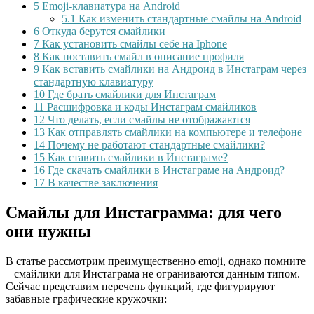
5
Emoji-клавиатура на Android
5.1
Как изменить стандартные смайлы на Android
6
Откуда берутся смайлики
7
Как установить смайлы себе на Iphone
8
Как поставить смайл в описание профиля
9
Как вставить смайлики на Андроид в Инстаграм через
стандартную клавиатуру
10
Где брать смайлики для Инстаграм
11
Расшифровка и коды Инстаграм смайликов
12
Что делать, если смайлы не отображаются
13
Как отправлять смайлики на компьютере и телефоне
14
Почему не работают стандартные смайлики?
15
Как ставить смайлики в Инстаграме?
16
Где скачать смайлики в Инстаграме на Андроид?
17
В качестве заключения
Смайлы для Инстаграмма: для чего
они нужны
В статье рассмотрим преимущественно emoji, однако помните
– смайлики для Инстаграма не ограниваются данным типом.
Сейчас представим перечень функций, где фигурируют
забавные графические кружочки: