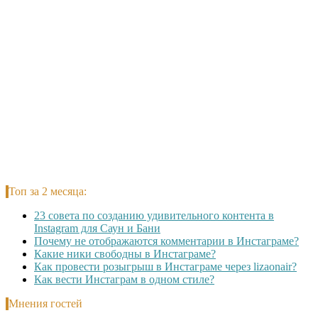
Топ за 2 месяца:
23 совета по созданию удивительного контента в
Instagram для Саун и Бани
Почему не отображаются комментарии в Инстаграме?
Какие ники свободны в Инстаграме?
Как провести розыгрыш в Инстаграме через lizaonair?
Как вести Инстаграм в одном стиле?
Мнения гостей