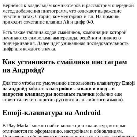
Вернёмся к владельцам компьютеров и рассмотрим очередной
метод добавления пиктограмм, что означают выражение
чувств в чатах, Сторис, комментариях и т.д. На помощь
приходит сочетание клавиш Alt и цифр 0-9.
Есть также таблица кодов смайликов, комбинации которой
начинаются символами амперсанда, решётки и нижнего
подчёркивания. Далее идёт уникальная последовательность
цифр для каждого значка.
Как установить смайлики инстаграм
на Андройд?
Для того чтобы по умолчанию использовать клавиатуру
Emoji
на андройд
зайдите в
настройки – языки и ввод – и
напротив клавиатуры поставьте галочки
(обычно еще
ставят галочки напротив русского и английского языков).
Emoji-клавиатура на Android
В Play Market можно найти коллекцию клавиатур, которые
отличаются по оформлению, настройкам и обновлениям.
Популярные обновляются сразу, как только каталог смайликов