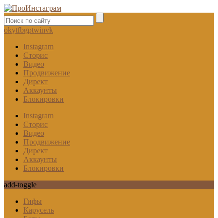
ok
yt
fb
gp
tw
in
vk
Instagram
Сторис
Видео
Продвижение
Директ
Аккаунты
Блокировки
Instagram
Сторис
Видео
Продвижение
Директ
Аккаунты
Блокировки
add-toggle
Гифы
Карусель