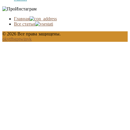
Главная
Все статьи
© 2026 Все права защищены.
ok
yt
fb
gp
tw
in
vk