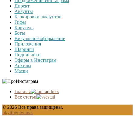
Продвижение Инстаграма
Директ
Акаунты
Блокировки аккаунтов
Гифы
Карусель
Боты
Визуальное оформление
Приложения
Шаринги
Подписчики
Эфиры в Инстаграм
Архивы
Маски
Главная
Все статьи
© 2026 Все права защищены.
ok
yt
fb
gp
tw
in
vk