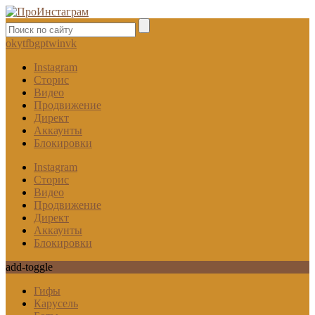
ok
yt
fb
gp
tw
in
vk
Instagram
Сторис
Видео
Продвижение
Директ
Аккаунты
Блокировки
Instagram
Сторис
Видео
Продвижение
Директ
Аккаунты
Блокировки
add-toggle
Гифы
Карусель