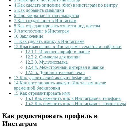
4
Как сделать описание (био) в инстаграм по центру
5
Как добавить смайлики
6
Про закрытые от глаз аккаунты
7
Как создать пост в Инстаграм
8
Как отредактировать хэштеги под постом
9
Автопостинг в Инстаграм
10
Заключение
11
Как сделать шапку в Инстаграме
12
Красивая шапка в Инстаграме: секреты и лайфхаки
12.1
1. Изменить шрифт в шапке
12.2
2. Символы для шапки
12.3
3. Мультиссылка
12.4
4. Межстрочный интервал в шапке
12.5
5. Дополнительный текст
13
Как удалить свой аккаунт Instagram?
14
Как восстановить аккаунт Инстаграм после
временной блокировки
15
Как отредактировать имя
15.1
Как изменить ник в Инстаграме с телефона
15.2
Как изменить ник в Инстаграме с компьютера
Как редактировать профиль в
Инстаграм