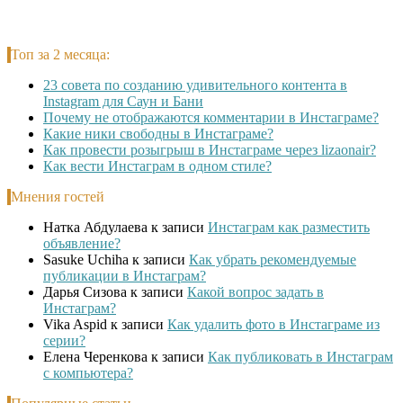
Топ за 2 месяца:
23 совета по созданию удивительного контента в
Instagram для Саун и Бани
Почему не отображаются комментарии в Инстаграме?
Какие ники свободны в Инстаграме?
Как провести розыгрыш в Инстаграме через lizaonair?
Как вести Инстаграм в одном стиле?
Мнения гостей
Натка Абдулаева
к записи
Инстаграм как разместить
объявление?
Sasuke Uchiha
к записи
Как убрать рекомендуемые
публикации в Инстаграм?
Дарья Сизова
к записи
Какой вопрос задать в
Инстаграм?
Vika Aspid
к записи
Как удалить фото в Инстаграме из
серии?
Елена Черенкова
к записи
Как публиковать в Инстаграм
с компьютера?