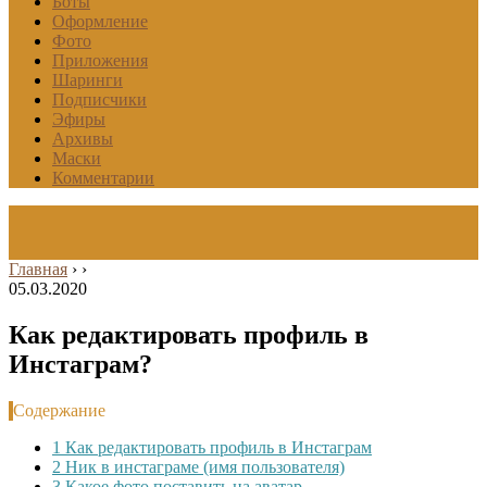
Боты
Оформление
Фото
Приложения
Шаринги
Подписчики
Эфиры
Архивы
Маски
Комментарии
Главная
›
›
05.03.2020
Как редактировать профиль в
Инстаграм?
Содержание
1
Как редактировать профиль в Инстаграм
2
Ник в инстаграме (имя пользователя)
3
Какое фото поставить на аватар