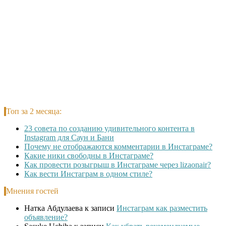
Топ за 2 месяца:
23 совета по созданию удивительного контента в
Instagram для Саун и Бани
Почему не отображаются комментарии в Инстаграме?
Какие ники свободны в Инстаграме?
Как провести розыгрыш в Инстаграме через lizaonair?
Как вести Инстаграм в одном стиле?
Мнения гостей
Натка Абдулаева
к записи
Инстаграм как разместить
объявление?