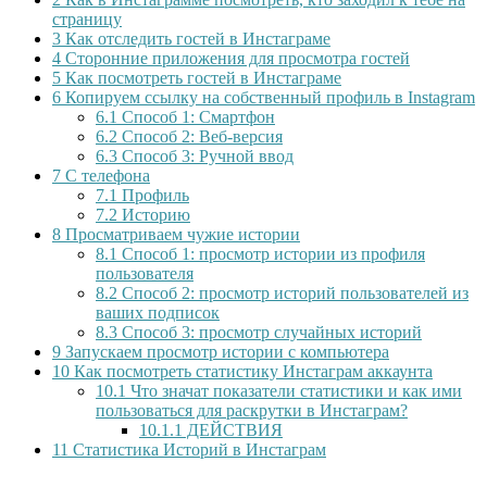
страницу
3
Как отследить гостей в Инстаграме
4
Сторонние приложения для просмотра гостей
5
Как посмотреть гостей в Инстаграме
6
Копируем ссылку на собственный профиль в Instagram
6.1
Способ 1: Смартфон
6.2
Способ 2: Веб-версия
6.3
Способ 3: Ручной ввод
7
С телефона
7.1
Профиль
7.2
Историю
8
Просматриваем чужие истории
8.1
Способ 1: просмотр истории из профиля
пользователя
8.2
Способ 2: просмотр историй пользователей из
ваших подписок
8.3
Способ 3: просмотр случайных историй
9
Запускаем просмотр истории с компьютера
10
Как посмотреть статистику Инстаграм аккаунта
10.1
Что значат показатели статистики и как ими
пользоваться для раскрутки в Инстаграм?
10.1.1
ДЕЙСТВИЯ
11
Статистика Историй в Инстаграм