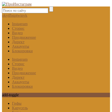
ok
yt
fb
gp
tw
in
vk
Instagram
Сторис
Видео
Продвижение
Директ
Аккаунты
Блокировки
Instagram
Сторис
Видео
Продвижение
Директ
Аккаунты
Блокировки
add-toggle
Гифы
Карусель