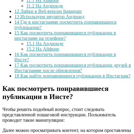
11.1
На Айфоне
11.2
На Андроиде
12
Лайки в Веб-версии Instagram
13
Используем эмулятор Андроид
14
Где в инстаграмме посмотреть понравившиеся
публикации?
15
Как посмотреть понравившиеся публикации в
инстаграме на телефоне?
15.1
На Андроиде
15.2
На Айфоне
16
Как посмотреть понравившиеся публикации в
Инсте?
17
Как посмотреть понравившиеся публикации друзей в
Инстаграмме после обновления?
18
Как найти понравившиеся публикации в Инстаграм?
Как посмотреть понравившиеся
публикации в Инсте?
Чтобы решить подобный вопрос, стоит следовать
представленной пошаговой инструкции. Пользователь
проводит такие манипуляции:
Далее можно просматривать контент, на котором проставлены