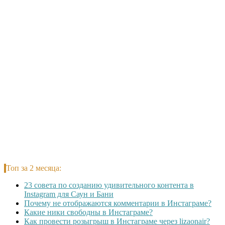
Топ за 2 месяца:
23 совета по созданию удивительного контента в
Instagram для Саун и Бани
Почему не отображаются комментарии в Инстаграме?
Какие ники свободны в Инстаграме?
Как провести розыгрыш в Инстаграме через lizaonair?