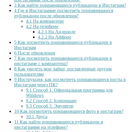
3
Как найти понравившиеся публикации в Инстаграм?
4
Где в Инстаграмме посмотреть понравившиеся
публикации после обновления?
4.1
На компьютере
4.2
На телефоне
4.2.1
На Андроиде
4.2.2
На Айфоне
5
Как посмотреть понравившиеся публикации в
Инстаграм
6
После обновления
7
Как посмотреть понравившиеся публикации в
инстаграме с компьютера?
8
Как увидеть мои лайки, поставленные другим
пользователям
9
Инструкция, как посмотреть понравившиеся посты в
Инстаграм через ПК?
9.1
Способ 1. Официальная программа для
Windows
9.2
Способ 2. Iconosquare
9.3
Способ 3. Эмулятор
10
Как посмотреть понравившиеся фото в инстаграм?
10.1
Друга
11
Как найти понравившиеся публикации в
инстаграмме на телефоне?