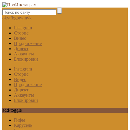
ok
yt
fb
gp
tw
in
vk
Instagram
Сторис
Видео
Продвижение
Директ
Аккаунты
Блокировки
Instagram
Сторис
Видео
Продвижение
Директ
Аккаунты
Блокировки
add-toggle
Гифы
Карусель