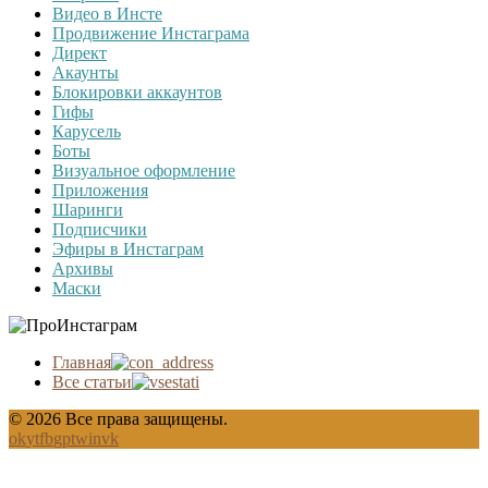
Видео в Инсте
Продвижение Инстаграма
Директ
Акаунты
Блокировки аккаунтов
Гифы
Карусель
Боты
Визуальное оформление
Приложения
Шаринги
Подписчики
Эфиры в Инстаграм
Архивы
Маски
Главная
Все статьи
© 2026 Все права защищены.
ok
yt
fb
gp
tw
in
vk