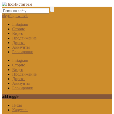
ok
yt
fb
gp
tw
in
vk
Instagram
Сторис
Видео
Продвижение
Директ
Аккаунты
Блокировки
Instagram
Сторис
Видео
Продвижение
Директ
Аккаунты
Блокировки
add-toggle
Гифы
Карусель