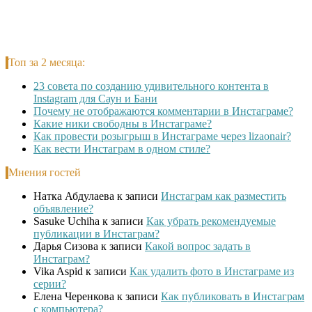
Топ за 2 месяца:
23 совета по созданию удивительного контента в
Instagram для Саун и Бани
Почему не отображаются комментарии в Инстаграме?
Какие ники свободны в Инстаграме?
Как провести розыгрыш в Инстаграме через lizaonair?
Как вести Инстаграм в одном стиле?
Мнения гостей
Натка Абдулаева
к записи
Инстаграм как разместить
объявление?
Sasuke Uchiha
к записи
Как убрать рекомендуемые
публикации в Инстаграм?
Дарья Сизова
к записи
Какой вопрос задать в
Инстаграм?
Vika Aspid
к записи
Как удалить фото в Инстаграме из
серии?
Елена Черенкова
к записи
Как публиковать в Инстаграм
с компьютера?