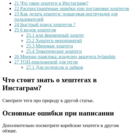
21
Что такое хештеги в Инстаграме?
22
Распространённые ошибки при постановке хештегов
23
Как делать хештеги: пошаговая инструкция для
пользователей
24
Быстрый поиск хештегов ?
25
6 видов хештегов
25.1
или фирменный хештег
25.2
Хештеги мероприятий
25.3
Мировые хештеги
25.4
Тематические хештеги
26
Мнение практика: владелец аккаунта bylapshin
27
ТОП-приложений для тегов
27.1
Для подписок и лайков
Что стоит знать о хештегах в
Инстаграм?
Смотрите теги про природу в другой статьи.
Основные ошибки при написании
Дополнительно посмотрите корейские хештеги в другом
обзоре.