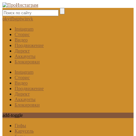
ok
yt
fb
gp
tw
in
vk
Instagram
Сторис
Видео
Продвижение
Директ
Аккаунты
Блокировки
Instagram
Сторис
Видео
Продвижение
Директ
Аккаунты
Блокировки
add-toggle
Гифы
Карусель