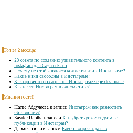
Топ за 2 месяца:
23 совета по созданию удивительного контента в
Instagram для Саун и Бани
Почему не отображаются комментарии в Инстаграме?
Какие ники свободны в Инстаграме?
Как провести розыгрыш в Инстаграме через lizaonair?
Как вести Инстаграм в одном стиле?
Мнения гостей
Натка Абдулаева
к записи
Инстаграм как разместить
объявление?
Sasuke Uchiha
к записи
Как убрать рекомендуемые
публикации в Инстаграм?
Дарья Сизова
к записи
Какой вопрос задать в