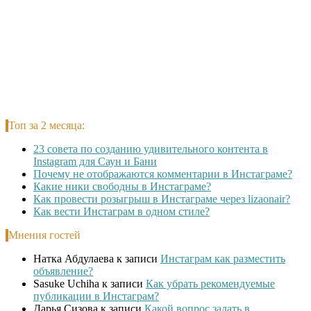
Топ за 2 месяца:
23 совета по созданию удивительного контента в
Instagram для Саун и Бани
Почему не отображаются комментарии в Инстаграме?
Какие ники свободны в Инстаграме?
Как провести розыгрыш в Инстаграме через lizaonair?
Как вести Инстаграм в одном стиле?
Мнения гостей
Натка Абдулаева
к записи
Инстаграм как разместить
объявление?
Sasuke Uchiha
к записи
Как убрать рекомендуемые
публикации в Инстаграм?
Дарья Сизова
к записи
Какой вопрос задать в