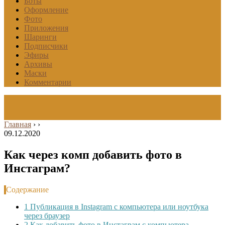
Боты
Оформление
Фото
Приложения
Шаринги
Подписчики
Эфиры
Архивы
Маски
Комментарии
Главная
›
›
09.12.2020
Как через комп добавить фото в
Инстаграм?
Содержание
1
Публикация в Instagram с компьютера или ноутбука
через браузер
2
Как добавить фото в Инстаграм с компьютера,