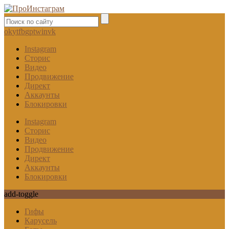
ok
yt
fb
gp
tw
in
vk
Instagram
Сторис
Видео
Продвижение
Директ
Аккаунты
Блокировки
Instagram
Сторис
Видео
Продвижение
Директ
Аккаунты
Блокировки
add-toggle
Гифы
Карусель