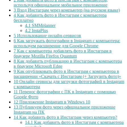
используя официальное мобильное приложение
3
Вход Инстаграм через компьютер (на русском языке)
4
Как добавить фото в Инстаграм с компьютера
бесплатно
4.1
SMMplanner
4.2
InstaPlus
5
Использование онлайн-сервисов
6
Как загружать фотографии в Instagram с компьютера:
используем расширение для Google Chrome
7
Как с компьютера добавлять фото в Инстаграм в
браузере Mozilla Firefox Quantum
8
Как добавить публикацию в Инстаграм с компьютера
в браузере Microsoft Edge
9
Как опубликовать фото в Инстаграм с компьютера в
расширении «Скачать с Инстаграм (+ Загрузить фото)»
10
Онлайн сервисы для загрузки фотографий в Instagram
с компьютера
11
Перенос фотографии с ПК в Instagram с помощью
Google Фото
12
Приложение Instagram в Windows 10
13
Публикуем фото через официальное приложение
Instagram на ПК
14
Как добавить фото в Инстаграм через компьютер?
14.1
Как добавить фото в Инстаграм с компьютера