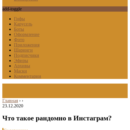
add-toggle
Гифы
Карусель
Боты
Оформление
Фото
Приложения
Шаринги
Подписчики
Эфиры
Архивы
Маски
Комментарии
Главная
›
›
23.12.2020
Что такое рандомно в Инстаграм?