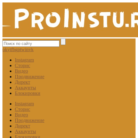
ok
yt
fb
gp
tw
in
vk
Instagram
Сторис
Видео
Продвижение
Директ
Аккаунты
Блокировки
Instagram
Сторис
Видео
Продвижение
Директ
Аккаунты
Блокировки