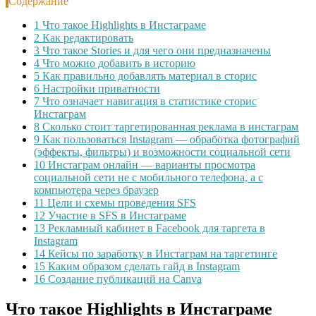
Содержание
1
Что такое Highlights в Инстаграме
2
Как редактировать
3
Что такое Stories и для чего они предназначены
4
Что можно добавить в историю
5
Как правильно добавлять материал в сторис
6
Настройки приватности
7
Что означает навигация в статистике сторис
Инстаграм
8
Сколько стоит таргетированная реклама в инстаграм
9
Как пользоваться Instagram — обработка фотографий
(эффекты, фильтры) и возможности социальной сети
10
Инстаграм онлайн — варианты просмотра
социальной сети не с мобильного телефона, а с
компьютера через браузер
11
Цели и схемы проведения SFS
12
Участие в SFS в Инстаграме
13
Рекламный кабинет в Facebook для таргета в
Instagram
14
Кейсы по заработку в Инстаграм на таргетинге
15
Каким образом сделать гайд в Instagram
16
Создание публикаций на Canva
Что такое Highlights в Инстаграме