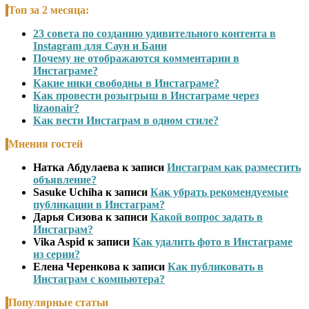
Топ за 2 месяца:
23 совета по созданию удивительного контента в
Instagram для Саун и Бани
Почему не отображаются комментарии в
Инстаграме?
Какие ники свободны в Инстаграме?
Как провести розыгрыш в Инстаграме через
lizaonair?
Как вести Инстаграм в одном стиле?
Мнения гостей
Натка Абдулаева
к записи
Инстаграм как разместить
объявление?
Sasuke Uchiha
к записи
Как убрать рекомендуемые
публикации в Инстаграм?
Дарья Сизова
к записи
Какой вопрос задать в
Инстаграм?
Vika Aspid
к записи
Как удалить фото в Инстаграме
из серии?
Елена Черенкова
к записи
Как публиковать в
Инстаграм с компьютера?
Популярные статьи