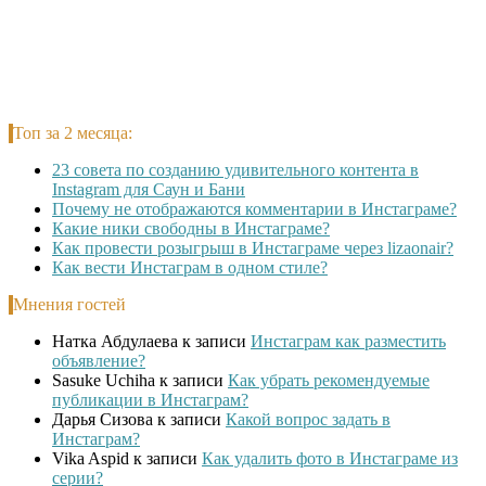
Топ за 2 месяца:
23 совета по созданию удивительного контента в
Instagram для Саун и Бани
Почему не отображаются комментарии в Инстаграме?
Какие ники свободны в Инстаграме?
Как провести розыгрыш в Инстаграме через lizaonair?
Как вести Инстаграм в одном стиле?
Мнения гостей
Натка Абдулаева
к записи
Инстаграм как разместить
объявление?
Sasuke Uchiha
к записи
Как убрать рекомендуемые
публикации в Инстаграм?
Дарья Сизова
к записи
Какой вопрос задать в
Инстаграм?
Vika Aspid
к записи
Как удалить фото в Инстаграме из
серии?