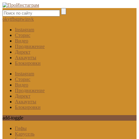
ok
yt
fb
gp
tw
in
vk
Instagram
Сторис
Видео
Продвижение
Директ
Аккаунты
Блокировки
Instagram
Сторис
Видео
Продвижение
Директ
Аккаунты
Блокировки
add-toggle
Гифы
Карусель