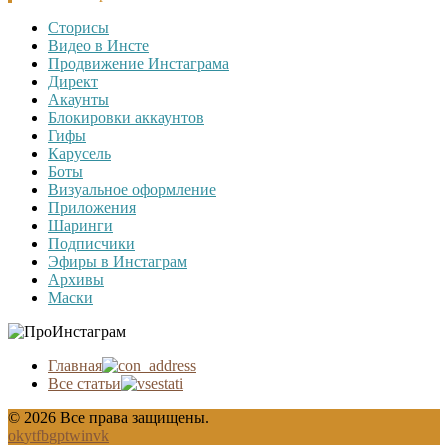
Сторисы
Видео в Инсте
Продвижение Инстаграма
Директ
Акаунты
Блокировки аккаунтов
Гифы
Карусель
Боты
Визуальное оформление
Приложения
Шаринги
Подписчики
Эфиры в Инстаграм
Архивы
Маски
Главная
Все статьи
© 2026 Все права защищены.
ok
yt
fb
gp
tw
in
vk