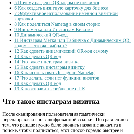
5
Почему раздел с QR кодом не появился
6
Как создать визитную карточку для бизнеса
7
Эффективное использование именной визитной
карточки
8
Как поделиться Nametag в своем сторис
9
Инстаметка или Инстаграм Визитка
10
Динамический QR-код
11
Инстаграм Метка или Табличка с Динамическим QR-
кодом — что же выбрать?
12
Как сделать динамический QR-код самому
13
Как сделать QR-код
14
Что такое инстаграм визитка
15
Как сделать инстаграм визитку
16
Как использовать Instagram Nametag
17
Что делать, если нет функции визиток
18
Как сделать QR-код
19
Как отправить сообщение с ПК
Что такое инстаграм визитка
После сканирования пользователя автоматически
перенаправляют по зашифрованной ссылке . По сравнению с
тем, что раньше нужно было вводить название аккаунта в
поиске, чтобы подписаться, этот способ гораздо быстрее и