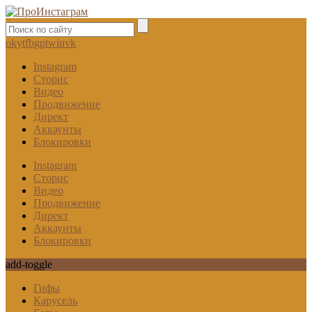
ok
yt
fb
gp
tw
in
vk
Instagram
Сторис
Видео
Продвижение
Директ
Аккаунты
Блокировки
Instagram
Сторис
Видео
Продвижение
Директ
Аккаунты
Блокировки
add-toggle
Гифы
Карусель