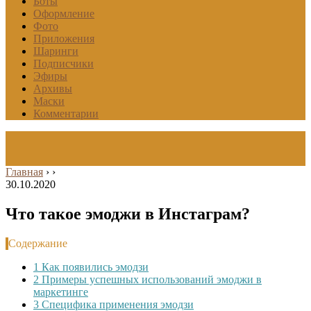
Боты
Оформление
Фото
Приложения
Шаринги
Подписчики
Эфиры
Архивы
Маски
Комментарии
Главная
›
›
30.10.2020
Что такое эмоджи в Инстаграм?
Содержание
1
Как появились эмодзи
2
Примеры успешных использований эмоджи в
маркетинге
3
Специфика применения эмодзи