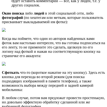
будет оставить комментарий — все, как у людей, т.е. у
других социалок.
Окно поиска
либо
людей
в этой социальной сети, либо
фотографий
(по хештегам или меткам, которые пользователь
присваивает выкладываемой им фотке):
Когда вы поймете, что один из авторов найденных вами
фоток вам настолько интересен, что вы готовы подписаться на
его ленту, то не примените это сделать, щелкнув по его
логину над фоткой и нажав на соответствующую кнопку на
страничке его аккаунта:
Cфоткать
что-то (короткое нажатие на эту кнопку). Здесь есть
кнопка для перехода во второй режим (для поиска
подходящих изображений в памяти телефона), а также
возможность выбора между передней и задней камерой
мобильника:
В любом случае, потом вам предложат провести простенькую,
но довольно эффектную обработку сделанной или же
выбранной фотографии.