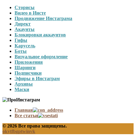
Сторисы
Видео в Инсте
Продвижение Инстаграма
Директ
Акаунты
Блокировки аккаунтов
Гифы
Карусель
Боты
Визуальное оформление
Приложения
Шаринги
Подписчики
Эфиры в Инстаграм
Архивы
Маски
Главная
Все статьи
© 2026 Все права защищены.
ok
yt
fb
gp
tw
in
vk