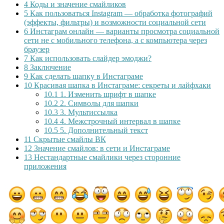
4
Коды и значение смайликов
5
Как пользоваться Instagram — обработка фотографий
(эффекты, фильтры) и возможности социальной сети
6
Инстаграм онлайн — варианты просмотра социальной
сети не с мобильного телефона, а с компьютера через
браузер
7
Как использовать слайдер эмоджи?
8
Заключение
9
Как сделать шапку в Инстаграме
10
Красивая шапка в Инстаграме: секреты и лайфхаки
10.1
1. Изменить шрифт в шапке
10.2
2. Символы для шапки
10.3
3. Мультиссылка
10.4
4. Межстрочный интервал в шапке
10.5
5. Дополнительный текст
11
Скрытые смайлы ВК
12
Значение смайлов: в сети и Инстаграме
13
Нестандартные смайлики через сторонние
приложения