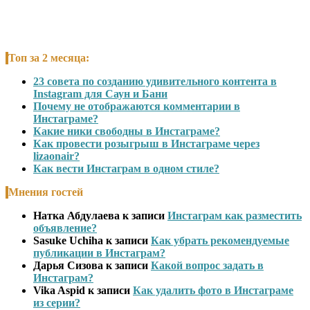
Топ за 2 месяца:
23 совета по созданию удивительного контента в
Instagram для Саун и Бани
Почему не отображаются комментарии в
Инстаграме?
Какие ники свободны в Инстаграме?
Как провести розыгрыш в Инстаграме через
lizaonair?
Как вести Инстаграм в одном стиле?
Мнения гостей
Натка Абдулаева
к записи
Инстаграм как разместить
объявление?
Sasuke Uchiha
к записи
Как убрать рекомендуемые
публикации в Инстаграм?
Дарья Сизова
к записи
Какой вопрос задать в
Инстаграм?
Vika Aspid
к записи
Как удалить фото в Инстаграме
из серии?