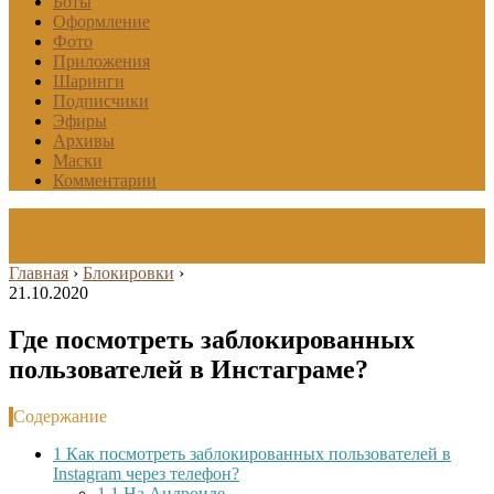
Боты
Оформление
Фото
Приложения
Шаринги
Подписчики
Эфиры
Архивы
Маски
Комментарии
Главная
›
Блокировки
›
21.10.2020
Где посмотреть заблокированных
пользователей в Инстаграме?
Содержание
1
Как посмотреть заблокированных пользователей в
Instagram через телефон?
1.1
На Андроиде