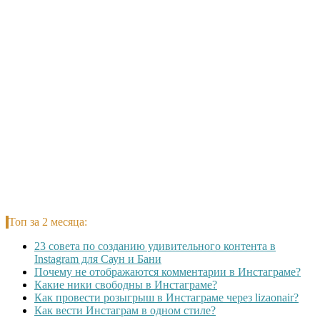
Топ за 2 месяца:
23 совета по созданию удивительного контента в
Instagram для Саун и Бани
Почему не отображаются комментарии в Инстаграме?
Какие ники свободны в Инстаграме?
Как провести розыгрыш в Инстаграме через lizaonair?
Как вести Инстаграм в одном стиле?