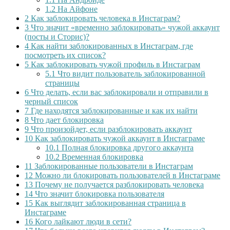
1.2
На Айфоне
2
Как заблокировать человека в Инстаграм?
3
Что значит «временно заблокировать» чужой аккаунт
(посты и Сторис)?
4
Как найти заблокированных в Инстаграм, где
посмотреть их список?
5
Как заблокировать чужой профиль в Инстаграм
5.1
Что видит пользователь заблокированной
страницы
6
Что делать, если вас заблокировали и отправили в
черный список
7
Где находятся заблокированные и как их найти
8
Что дает блокировка
9
Что произойдет, если разблокировать аккаунт
10
Как заблокировать чужой аккаунт в Инстаграме
10.1
Полная блокировка другого аккаунта
10.2
Временная блокировка
11
Заблокированные пользователи в Инстаграм
12
Можно ли блокировать пользователей в Инстаграме
13
Почему не получается разблокировать человека
14
Что значит блокировка пользователя
15
Как выглядит заблокированная страница в
Инстаграме
16
Кого лайкают люди в сети?