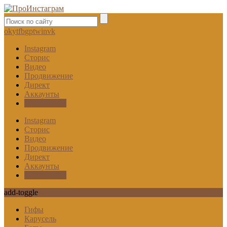
ok
yt
fb
gp
tw
in
vk
Instagram
Сторис
Видео
Продвижение
Директ
Аккаунты
Блокировки
Instagram
Сторис
Видео
Продвижение
Директ
Аккаунты
Блокировки
add-toggle
Гифы
Карусель