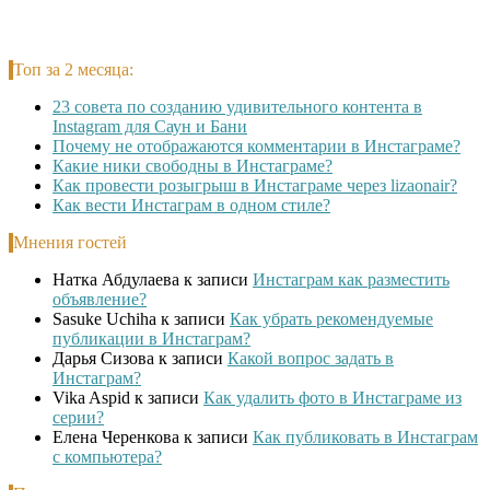
Топ за 2 месяца:
23 совета по созданию удивительного контента в
Instagram для Саун и Бани
Почему не отображаются комментарии в Инстаграме?
Какие ники свободны в Инстаграме?
Как провести розыгрыш в Инстаграме через lizaonair?
Как вести Инстаграм в одном стиле?
Мнения гостей
Натка Абдулаева
к записи
Инстаграм как разместить
объявление?
Sasuke Uchiha
к записи
Как убрать рекомендуемые
публикации в Инстаграм?
Дарья Сизова
к записи
Какой вопрос задать в
Инстаграм?
Vika Aspid
к записи
Как удалить фото в Инстаграме из
серии?
Елена Черенкова
к записи
Как публиковать в Инстаграм
с компьютера?