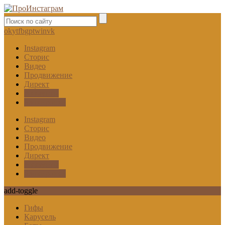
ok
yt
fb
gp
tw
in
vk
Instagram
Сторис
Видео
Продвижение
Директ
Аккаунты
Блокировки
Instagram
Сторис
Видео
Продвижение
Директ
Аккаунты
Блокировки
add-toggle
Гифы
Карусель