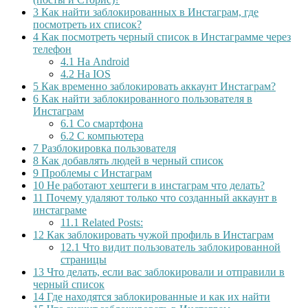
3
Как найти заблокированных в Инстаграм, где
посмотреть их список?
4
Как посмотреть черный список в Инстаграмме через
телефон
4.1
На Android
4.2
На IOS
5
Как временно заблокировать аккаунт Инстаграм?
6
Как найти заблокированного пользователя в
Инстаграм
6.1
Со смартфона
6.2
С компьютера
7
Разблокировка пользователя
8
Как добавлять людей в черный список
9
Проблемы с Инстаграм
10
Не работают хештеги в инстаграм что делать?
11
Почему удаляют только что созданный аккаунт в
инстаграме
11.1
Related Posts:
12
Как заблокировать чужой профиль в Инстаграм
12.1
Что видит пользователь заблокированной
страницы
13
Что делать, если вас заблокировали и отправили в
черный список
14
Где находятся заблокированные и как их найти