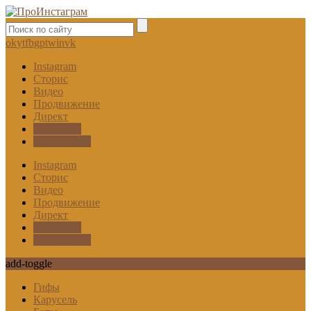
ok
yt
fb
gp
tw
in
vk
Instagram
Сторис
Видео
Продвижение
Директ
Аккаунты
Блокировки
Instagram
Сторис
Видео
Продвижение
Директ
Аккаунты
Блокировки
add-toggle
Гифы
Карусель