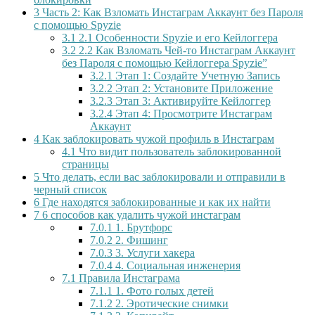
3
Часть 2: Как Взломать Инстаграм Аккаунт без Пароля
с помощью Spyzie
3.1
2.1 Особенности Spyzie и его Кейлоггера
3.2
2.2 Как Взломать Чей-то Инстаграм Аккаунт
без Пароля с помощью Кейлоггера Spyzie”
3.2.1
Этап 1: Создайте Учетную Запись
3.2.2
Этап 2: Установите Приложение
3.2.3
Этап 3: Активируйте Кейлоггер
3.2.4
Этап 4: Просмотрите Инстаграм
Аккаунт
4
Как заблокировать чужой профиль в Инстаграм
4.1
Что видит пользователь заблокированной
страницы
5
Что делать, если вас заблокировали и отправили в
черный список
6
Где находятся заблокированные и как их найти
7
6 способов как удалить чужой инстаграм
7.0.1
1. Брутфорс
7.0.2
2. Фишинг
7.0.3
3. Услуги хакера
7.0.4
4. Социальная инженерия
7.1
Правила Инстаграма
7.1.1
1. Фото голых детей
7.1.2
2. Эротические снимки