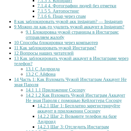
7.1.3
3. Копирайт
7.1.4
4. Фотографии людей без отметки
7.1.5
5. Автопостинг
7.1.6
6. Пиар через спам
8
как заблокировать чужой акк instagram? — Instagram
9
Можно ли как-то удалить чужой аккаунт в Instagram?
9.1
Блокировка чужой страницы в Инстаграм:
отправляем жалобу
10
Способы блокировки через компьютер
11
Как заблокировать чужой Инстаграм?
12
Вопросы наших читателей
13
Как заблокировать чужой аккаунт в Инстаграме через
телефон?
13.1
С Андроида
13.2
С Айфона
14
Часть 1: Как Взломать Чужой Инстаграм Аккаунт Не
зная Пароля
14.1
1.1 Приложение Cocospy
14.2
1.2 Как Взломать Чужой Инстаграм Аккаунт
Не зная Пароля с помощью Кейлоггера Cocospy
14.2.1
Шаг 1: Бесплатно зарегистрируйте
аккаунт в приложении Cocospy
14.2.2
Шаг 2: Возьмите телефон на базе
Андроид
14.2.3
Шаг 3: Отследить Инстаграм