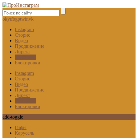
ok
yt
fb
gp
tw
in
vk
Instagram
Сторис
Видео
Продвижение
Директ
Аккаунты
Блокировки
Instagram
Сторис
Видео
Продвижение
Директ
Аккаунты
Блокировки
add-toggle
Гифы
Карусель