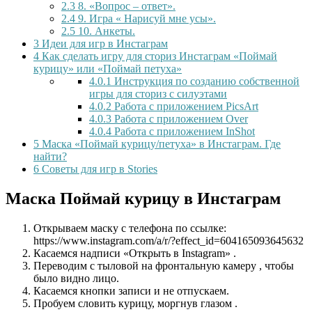
2.3
8. «Вопрос – ответ».
2.4
9. Игра « Нарисуй мне усы».
2.5
10. Анкеты.
3
Идеи для игр в Инстаграм
4
Как сделать игру для сториз Инстаграм «Поймай
курицу» или «Поймай петуха»
4.0.1
Инструкция по созданию собственной
игры для сториз с силуэтами
4.0.2
Работа с приложением PicsArt
4.0.3
Работа с приложением Over
4.0.4
Работа с приложением InShot
5
Маска «Поймай курицу/петуха» в Инстаграм. Где
найти?
6
Советы для игр в Stories
Маска Поймай курицу в Инстаграм
Открываем маску с телефона по ссылке:
https://www.instagram.com/a/r/?effect_id=604165093645632
Касаемся надписи «Открыть в Instagram» .
Переводим с тыловой на фронтальную камеру , чтобы
было видно лицо.
Касаемся кнопки записи и не отпускаем.
Пробуем словить курицу, моргнув глазом .