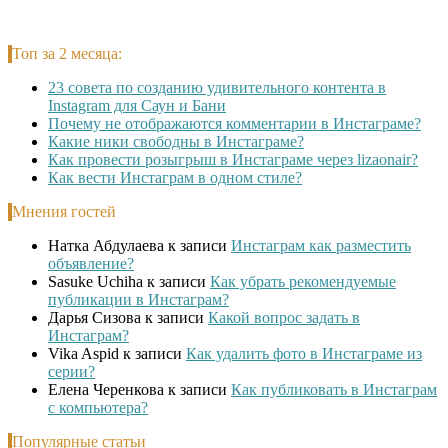
Топ за 2 месяца:
23 совета по созданию удивительного контента в
Instagram для Саун и Бани
Почему не отображаются комментарии в Инстаграме?
Какие ники свободны в Инстаграме?
Как провести розыгрыш в Инстаграме через lizaonair?
Как вести Инстаграм в одном стиле?
Мнения гостей
Натка Абдулаева
к записи
Инстаграм как разместить
объявление?
Sasuke Uchiha
к записи
Как убрать рекомендуемые
публикации в Инстаграм?
Дарья Сизова
к записи
Какой вопрос задать в
Инстаграм?
Vika Aspid
к записи
Как удалить фото в Инстаграме из
серии?
Елена Черенкова
к записи
Как публиковать в Инстаграм
с компьютера?
Популярные статьи