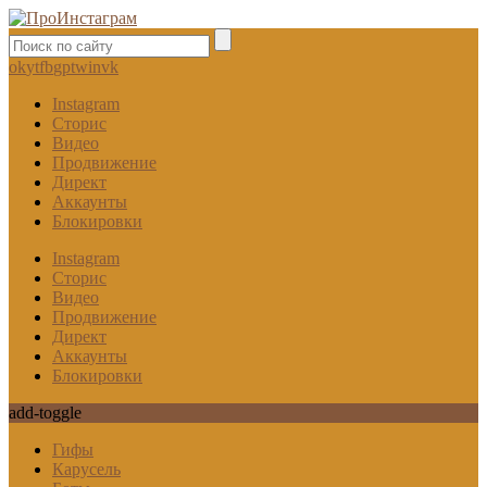
ok
yt
fb
gp
tw
in
vk
Instagram
Сторис
Видео
Продвижение
Директ
Аккаунты
Блокировки
Instagram
Сторис
Видео
Продвижение
Директ
Аккаунты
Блокировки
add-toggle
Гифы
Карусель