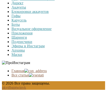
Директ
Акаунты
Блокировки аккаунтов
Гифы
Карусель
Боты
Визуальное оформление
Приложения
Шаринги
Подписчики
Эфиры в Инстаграм
Архивы
Маски
Главная
Все статьи
© 2026 Все права защищены.
ok
yt
fb
gp
tw
in
vk