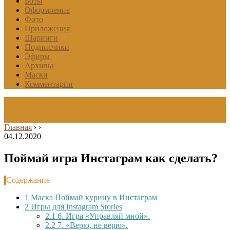
Боты
Оформление
Фото
Приложения
Шаринги
Подписчики
Эфиры
Архивы
Маски
Комментарии
Главная
›
›
04.12.2020
Поймай игра Инстаграм как сделать?
Содержание
1
Маска Поймай курицу в Инстаграм
2
Игры для Instagram Stories
2.1
6. Игра «Управляй мной».
2.2
7. «Верю, не верю».