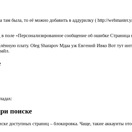
 там была, то её можно добавить в аддурилку ( http://webmaster.y
д в поле «Персонализированное сообщение об ошибке Страница 
лённую плату. Oleg Sharapov Мдаа уж Евгений Ивко Вот тут инт
файл.
е
ладах:
при поиске
иске доступных страниц – блокировка. Чаще, такие аккаунты ото