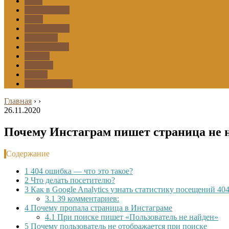
Боты
Оформление
Фото
Приложения
Шаринги
Подписчики
Эфиры
Архивы
Маски
Комментарии
Главная
›
›
26.11.2020
Почему Инстаграм пишет страница не 
Содержание
1
404 ошибка — что это такое?
2
Что делать посетителю?
3
Как в Google Analytics узнать статистику посещений 40
3.1
39 комментариев:
4
Почему пропала страница в Инстаграме
4.1
При поиске пишет «Пользователь не найден»
5
Почему пользователь не отображается при поиске