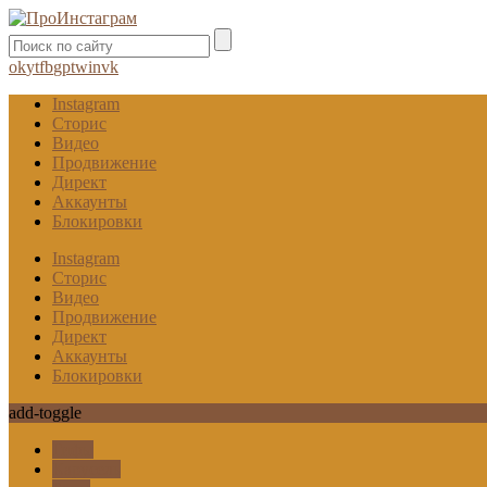
ok
yt
fb
gp
tw
in
vk
Instagram
Сторис
Видео
Продвижение
Директ
Аккаунты
Блокировки
Instagram
Сторис
Видео
Продвижение
Директ
Аккаунты
Блокировки
add-toggle
Гифы
Карусель