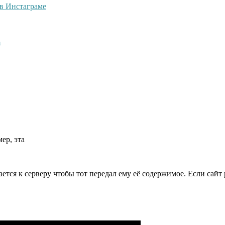
 в Инстаграме
m
ер, эта
ается к серверу чтобы тот передал ему её содержимое. Если сайт