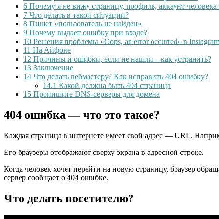
6
Почему я не вижу страницу, профиль, аккаунт человека
7
Что делать в такой ситуации?
8
Пишет «пользователь не найден»
9
Почему выдает ошибку при входе?
10
Решения проблемы «Oops, an error occurred» в Instagra
11
На Айфоне
12
Причины и ошибки, если не нашли – как устранить?
13
Заключение
14
Что делать вебмастеру? Как исправить 404 ошибку?
14.1
Какой должна быть 404 страница
15
Пропишите DNS-серверы для домена
404 ошибка — что это такое?
Каждая страница в интернете имеет свой адрес — URL. Наприм
Его браузеры отображают сверху экрана в адресной строке.
Когда человек хочет перейти на новую страницу, браузер обращ
сервер сообщает о 404 ошибке.
Что делать посетителю?