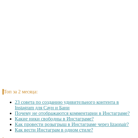
Топ за 2 месяца:
23 совета по созданию удивительного контента в
Instagram для Саун и Бани
Почему не отображаются комментарии в Инстаграме?
Какие ники свободны в Инстаграме?
Как провести розыгрыш в Инстаграме через lizaonair?
Как вести Инстаграм в одном стиле?