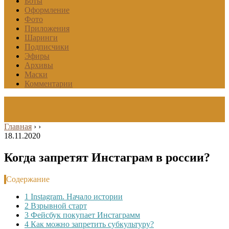
Боты
Оформление
Фото
Приложения
Шаринги
Подписчики
Эфиры
Архивы
Маски
Комментарии
Главная
›
›
18.11.2020
Когда запретят Инстаграм в россии?
Содержание
1
Instagram. Начало истории
2
Взрывной старт
3
Фейсбук покупает Инстаграмм
4
Как можно запретить субкультуру?