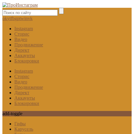
ok
yt
fb
gp
tw
in
vk
Instagram
Сторис
Видео
Продвижение
Директ
Аккаунты
Блокировки
Instagram
Сторис
Видео
Продвижение
Директ
Аккаунты
Блокировки
add-toggle
Гифы
Карусель