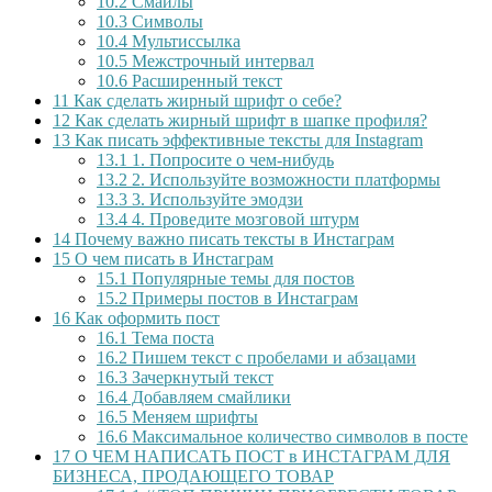
10.2
Смайлы
10.3
Символы
10.4
Мультиссылка
10.5
Межстрочный интервал
10.6
Расширенный текст
11
Как сделать жирный шрифт о себе?
12
Как сделать жирный шрифт в шапке профиля?
13
Как писать эффективные тексты для Instagram
13.1
1. Попросите о чем-нибудь
13.2
2. Используйте возможности платформы
13.3
3. Используйте эмодзи
13.4
4. Проведите мозговой штурм
14
Почему важно писать тексты в Инстаграм
15
О чем писать в Инстаграм
15.1
Популярные темы для постов
15.2
Примеры постов в Инстаграм
16
Как оформить пост
16.1
Тема поста
16.2
Пишем текст с пробелами и абзацами
16.3
Зачеркнутый текст
16.4
Добавляем смайлики
16.5
Меняем шрифты
16.6
Максимальное количество символов в посте
17
О ЧЕМ НАПИСАТЬ ПОСТ в ИНСТАГРАМ ДЛЯ
БИЗНЕСА, ПРОДАЮЩЕГО ТОВАР