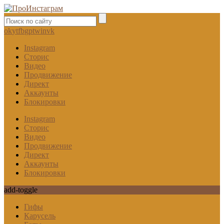
ok
yt
fb
gp
tw
in
vk
Instagram
Сторис
Видео
Продвижение
Директ
Аккаунты
Блокировки
Instagram
Сторис
Видео
Продвижение
Директ
Аккаунты
Блокировки
add-toggle
Гифы
Карусель