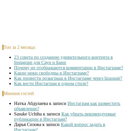
Топ за 2 месяца:
23 совета по созданию удивительного контента в
Instagram для Саун и Бани
Почему не отображаются комментарии в Инстаграме?
Какие ники свободны в Инстаграме?
Как провести розыгрыш в Инстаграме через lizaonair?
Как вести Инстаграм в одном стиле?
Мнения гостей
Натка Абдулаева
к записи
Инстаграм как разместить
объявление?
Sasuke Uchiha
к записи
Как убрать рекомендуемые
публикации в Инстаграм?
Дарья Сизова
к записи
Какой вопрос задать в
Инстаграм?