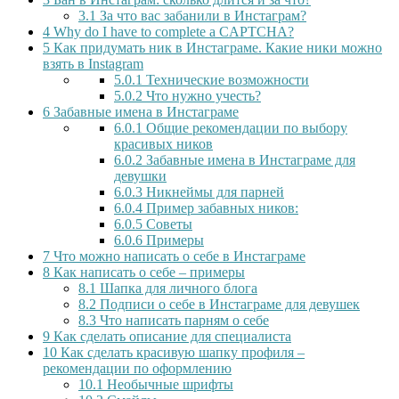
3.1
За что вас забанили в Инстаграм?
4
Why do I have to complete a CAPTCHA?
5
Как придумать ник в Инстаграме. Какие ники можно
взять в Instagram
5.0.1
Технические возможности
5.0.2
Что нужно учесть?
6
Забавные имена в Инстаграме
6.0.1
Общие рекомендации по выбору
красивых ников
6.0.2
Забавные имена в Инстаграме для
девушки
6.0.3
Никнеймы для парней
6.0.4
Пример забавных ников:
6.0.5
Советы
6.0.6
Примеры
7
Что можно написать о себе в Инстаграме
8
Как написать о себе – примеры
8.1
Шапка для личного блога
8.2
Подписи о себе в Инстаграме для девушек
8.3
Что написать парням о себе
9
Как сделать описание для специалиста
10
Как сделать красивую шапку профиля –
рекомендации по оформлению
10.1
Необычные шрифты