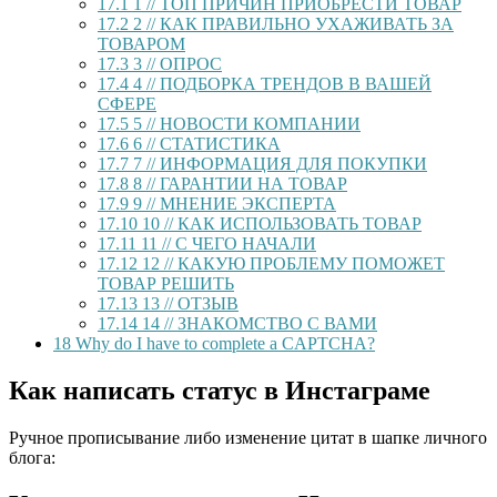
17.1
1 // ТОП ПРИЧИН ПРИОБРЕСТИ ТОВАР
17.2
2 // КАК ПРАВИЛЬНО УХАЖИВАТЬ ЗА
ТОВАРОМ
17.3
3 // ОПРОС
17.4
4 // ПОДБОРКА ТРЕНДОВ В ВАШЕЙ
СФЕРЕ
17.5
5 // НОВОСТИ КОМПАНИИ
17.6
6 // СТАТИСТИКА
17.7
7 // ИНФОРМАЦИЯ ДЛЯ ПОКУПКИ
17.8
8 // ГАРАНТИИ НА ТОВАР
17.9
9 // МНЕНИЕ ЭКСПЕРТА
17.10
10 // КАК ИСПОЛЬЗОВАТЬ ТОВАР
17.11
11 // С ЧЕГО НАЧАЛИ
17.12
12 // КАКУЮ ПРОБЛЕМУ ПОМОЖЕТ
ТОВАР РЕШИТЬ
17.13
13 // ОТЗЫВ
17.14
14 // ЗНАКОМСТВО С ВАМИ
18
Why do I have to complete a CAPTCHA?
Как написать статус в Инстаграме
Ручное прописывание либо изменение цитат в шапке личного
блога: