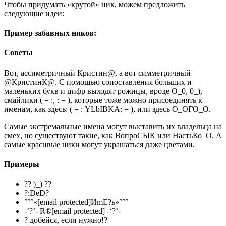
Чтобы придумать «крутой» ник, можем предложить
следующие идеи:
Пример забавных ников:
Советы
Вот, ассиметричный Кристин@, а вот симметричный
@КристинК@. С помощью сопоставления больших и
маленьких букв и цифр выходят рожицы, вроде О_0, 0_),
смайлики ( = :, : = ), которые тоже можно присоединять к
именам, как здесь: ( = : YLbIBKA: = ), или здесь O_ОГО_O.
Самые экстремальные имена могут выставить их владельца на
смех, но существуют такие, как ВопроСЫК или НастьКо_О. А
самые красивые ники могут украшаться даже цветами.
Примеры
?? )_) ??
?:DеD?
°°°«[email protected]ИmЕ?ь»°°°
-‘?’- R®[email protected] -‘?’-
? добейся, если нужно!?