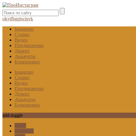
ok
yt
fb
gp
tw
in
vk
Instagram
Сторис
Видео
Продвижение
Директ
Аккаунты
Блокировки
Instagram
Сторис
Видео
Продвижение
Директ
Аккаунты
Блокировки
add-toggle
Гифы
Карусель