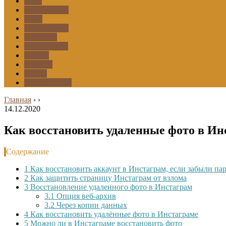
Боты
Оформление
Фото
Приложения
Шаринги
Подписчики
Эфиры
Архивы
Маски
Комментарии
Главная
›
›
14.12.2020
Как восстановить удаленные фото в Ин
Содержание
1
Как восстановить аккаунт в Инстаграм, если забыли па
2
Как защитить страницу Инстаграм от взлома
3
Восстановление удаленного фото в Инстаграм
3.1
Опция веб-архив
3.2
Через копии данных
4
Как восстановить удалённые фото в Инстаграме
5
Можно ли в Инстаграме восстановить фото