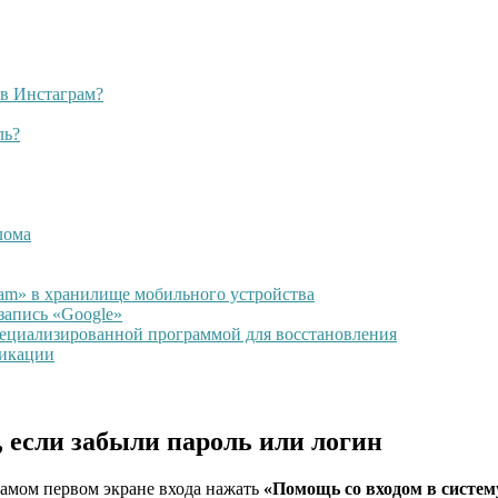
 в Инстаграм?
ль?
лома
am» в хранилище мобильного устройства
запись «Google»
ециализированной программой для восстановления
ликации
 если забыли пароль или логин
самом первом экране входа нажать
«Помощь со входом в систем