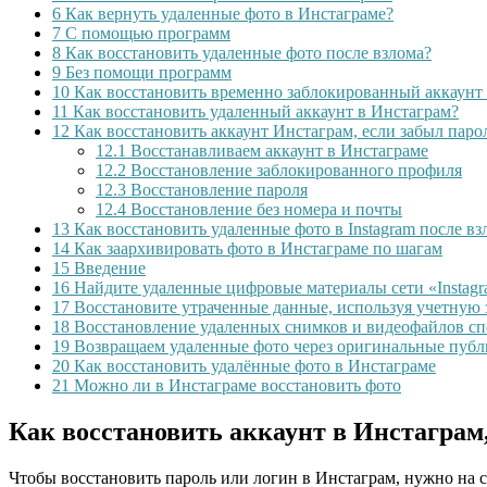
6
Как вернуть удаленные фото в Инстаграме?
7
С помощью программ
8
Как восстановить удаленные фото после взлома?
9
Без помощи программ
10
Как восстановить временно заблокированный аккаунт
11
Как восстановить удаленный аккаунт в Инстаграм?
12
Как восстановить аккаунт Инстаграм, если забыл паро
12.1
Восстанавливаем аккаунт в Инстаграме
12.2
Восстановление заблокированного профиля
12.3
Восстановление пароля
12.4
Восстановление без номера и почты
13
Как восстановить удаленные фото в Instagram после вз
14
Как заархивировать фото в Инстаграме по шагам
15
Введение
16
Найдите удаленные цифровые материалы сети «Instagr
17
Восстановите утраченные данные, используя учетную 
18
Восстановление удаленных снимков и видеофайлов сп
19
Возвращаем удаленные фото через оригинальные пуб
20
Как восстановить удалённые фото в Инстаграме
21
Можно ли в Инстаграме восстановить фото
Как восстановить аккаунт в Инстаграм,
Чтобы восстановить пароль или логин в Инстаграм, нужно на 