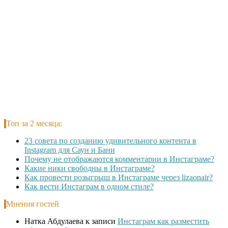
Топ за 2 месяца:
23 совета по созданию удивительного контента в
Instagram для Саун и Бани
Почему не отображаются комментарии в Инстаграме?
Какие ники свободны в Инстаграме?
Как провести розыгрыш в Инстаграме через lizaonair?
Как вести Инстаграм в одном стиле?
Мнения гостей
Натка Абдулаева
к записи
Инстаграм как разместить