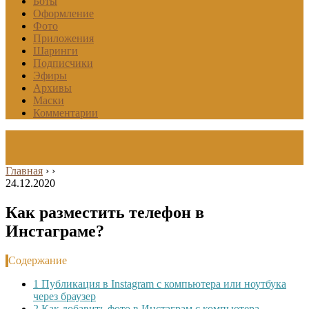
Боты
Оформление
Фото
Приложения
Шаринги
Подписчики
Эфиры
Архивы
Маски
Комментарии
Главная
›
›
24.12.2020
Как разместить телефон в
Инстаграме?
Содержание
1
Публикация в Instagram с компьютера или ноутбука
через браузер
2
Как добавить фото в Инстаграм с компьютера,