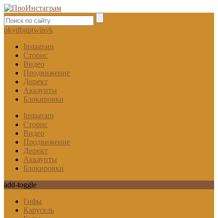
ok
yt
fb
gp
tw
in
vk
Instagram
Сторис
Видео
Продвижение
Директ
Аккаунты
Блокировки
Instagram
Сторис
Видео
Продвижение
Директ
Аккаунты
Блокировки
add-toggle
Гифы
Карусель