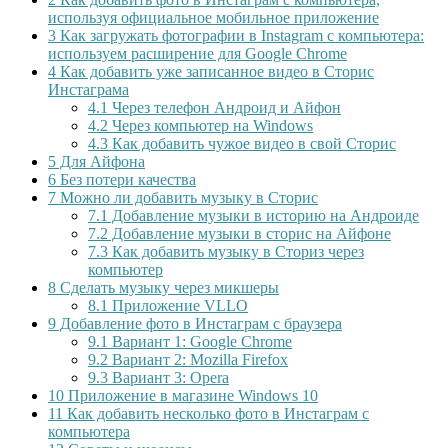
используя официальное мобильное приложение
3
Как загружать фотографии в Instagram с компьютера:
используем расширение для Google Chrome
4
Как добавить уже записанное видео в Сторис
Инстаграма
4.1
Через телефон Андроид и Айфон
4.2
Через компьютер на Windows
4.3
Как добавить чужое видео в свой Сторис
5
Для Айфона
6
Без потери качества
7
Можно ли добавить музыку в Сторис
7.1
Добавление музыки в историю на Андроиде
7.2
Добавление музыки в сторис на Айфоне
7.3
Как добавить музыку в Сториз через
компьютер
8
Сделать музыку через микшеры
8.1
Приложение VLLO
9
Добавление фото в Инстаграм с браузера
9.1
Вариант 1: Google Chrome
9.2
Вариант 2: Mozilla Firefox
9.3
Вариант 3: Opera
10
Приложение в магазине Windows 10
11
Как добавить несколько фото в Инстаграм с
компьютера