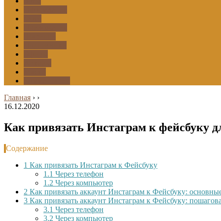
Боты
Оформление
Фото
Приложения
Шаринги
Подписчики
Эфиры
Архивы
Маски
Комментарии
Главная
›
›
16.12.2020
Как привязать Инстаграм к фейсбуку 
Содержание
1
Как привязать Инстаграм к Фейсбуку
1.1
Через телефон
1.2
Через компьютер
2
Как привязать аккаунт Инстаграм к Фейсбуку: основны
3
Как привязать аккаунт Инстаграм к Фейсбуку: пошаго
3.1
Через телефон
3.2
Через компьютер