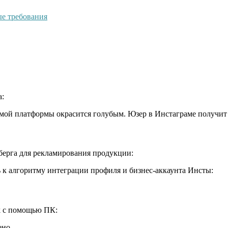
ые требования
а:
ой платформы окрасится голубым. Юзер в Инстаграме получит 
ерга для рекламирования продукции:
ь к алгоритму интеграции профиля и бизнес-аккаунта Инсты:
k с помощью ПК:
ено.