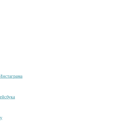
Инстаграма
ейсбука
му