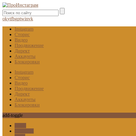
ok
yt
fb
gp
tw
in
vk
Instagram
Сторис
Видео
Продвижение
Директ
Аккаунты
Блокировки
Instagram
Сторис
Видео
Продвижение
Директ
Аккаунты
Блокировки
add-toggle
Гифы
Карусель