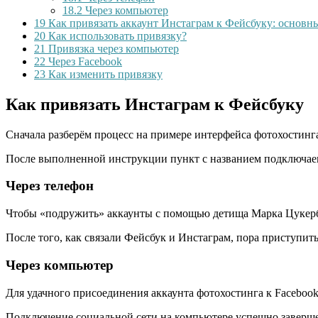
18.2
Через компьютер
19
Как привязать аккаунт Инстаграм к Фейсбуку: основн
20
Как использовать привязку?
21
Привязка через компьютер
22
Через Facebook
23
Как изменить привязку
Как привязать Инстаграм к Фейсбуку
Сначала разберём процесс на примере интерфейса фотохостинг
После выполненной инструкции пункт с названием подключаем
Через телефон
Чтобы «подружить» аккаунты с помощью детища Марка Цукерб
После того, как связали Фейсбук и Инстаграм, пора приступит
Через компьютер
Для удачного присоединения аккаунта фотохостинга к Faceboo
Подключение социальной сети на компьютере успешно заверш