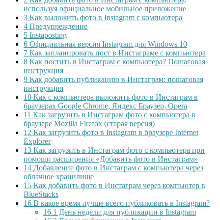
используя официальное мобильное приложение
3
Как выложить фото в Instagram с компьютера
4
Предупреждение
5
Instaposting
6
Официальная версия Instagram для Windows 10
7
Как запланировать пост в Инстаграме с компьютера
8
Как постить в Инстаграм с компьютера? Пошаговая
инструкция
9
Как добавить публикацию в Инстаграм: пошаговая
инструкция
10
Как с компьютера выложить фото в Инстаграм в
браузерах Google Chrome, Яндекс Браузер, Opera
11
Как загрузить в Инстаграм фото с компьютера в
браузере Mozilla Firefox (старая версия)
12
Как загрузить фото в Instagram в браузере Internet
Explorer
13
Как загрузить в Инстаграм фото с компьютера при
помощи расширения «Добавить фото в Инстаграм»
14
Добавление фото в Инстаграм с компьютера через
облачное хранилище
15
Как добавить фото в Инстаграм через компьютер в
BlueStacks
16
В какое время лучше всего публиковать в Instagram?
16.1
День недели для публикации в Instagram