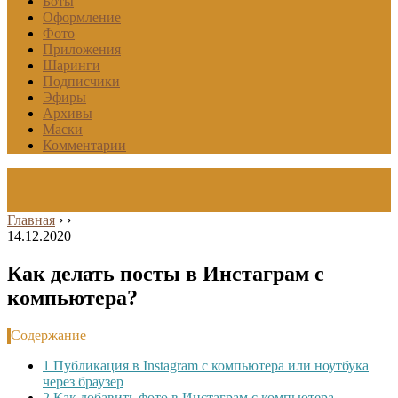
Боты
Оформление
Фото
Приложения
Шаринги
Подписчики
Эфиры
Архивы
Маски
Комментарии
Главная
›
›
14.12.2020
Как делать посты в Инстаграм с
компьютера?
Содержание
1
Публикация в Instagram с компьютера или ноутбука
через браузер
2
Как добавить фото в Инстаграм с компьютера,