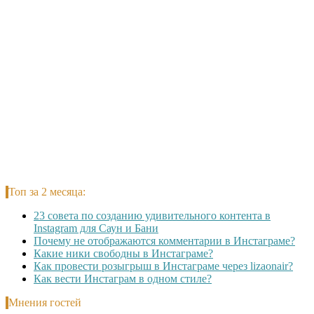
Топ за 2 месяца:
23 совета по созданию удивительного контента в
Instagram для Саун и Бани
Почему не отображаются комментарии в Инстаграме?
Какие ники свободны в Инстаграме?
Как провести розыгрыш в Инстаграме через lizaonair?
Как вести Инстаграм в одном стиле?
Мнения гостей