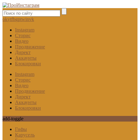
ok
yt
fb
gp
tw
in
vk
Instagram
Сторис
Видео
Продвижение
Директ
Аккаунты
Блокировки
Instagram
Сторис
Видео
Продвижение
Директ
Аккаунты
Блокировки
add-toggle
Гифы
Карусель