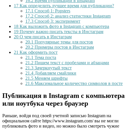
16.2
Время публикации в Instagram
17
Как определить лучшее время для публикации?
17.1
Способ 1: Popsters
17.2
Способ 2: анализ статистики Instagram
17.3
Способ 3: эксперимент
18
Как выложить фото в Instagram с компьютера
19
Почему важно писать тексты в Инстаграм
20
О чем писать в Инстаграм
20.1
Популярные темы для постов
20.2
Примеры постов в Инстаграм
21
Как оформить пост
21.1
Тема поста
21.2
Пишем текст с пробелами и абзацами
21.3
Зачеркнутый текст
21.4
Добавляем смайлики
21.5
Меняем шрифты
21.6
Максимальное количество символов в посте
Публикация в Instagram с компьютера
или ноутбука через браузер
Раньше, войдя под своей учетной записью Instagram на
официальном сайте https://www.instagram.com/ вы не могли
публиковать фото и видео, но можно было смотреть чужие