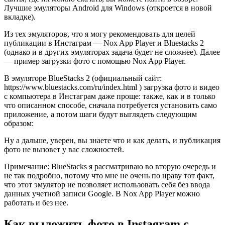
Лучшие эмуляторы Android для Windows (откроется в новой
вкладке).
Из тех эмуляторов, что я могу рекомендовать для целей
публикации в Инстаграм — Nox App Player и Bluestacks 2
(однако и в других эмуляторах задача будет не сложнее). Далее
— пример загрузки фото с помощью Nox App Player.
В эмуляторе BlueStacks 2 (официальный сайт:
https://www.bluestacks.com/ru/index.html ) загрузка фото и видео
с компьютера в Инстаграм даже проще: также, как и в только
что описанном способе, сначала потребуется установить само
приложение, а потом шаги будут выглядеть следующим
образом:
Ну а дальше, уверен, вы знаете что и как делать, и публикация
фото не вызовет у вас сложностей.
Примечание: BlueStacks я рассматриваю во вторую очередь и
не так подробно, потому что мне не очень по нраву тот факт,
что этот эмулятор не позволяет использовать себя без ввода
данных учетной записи Google. В Nox App Player можно
работать и без нее.
Как выложить фото в Instagram с